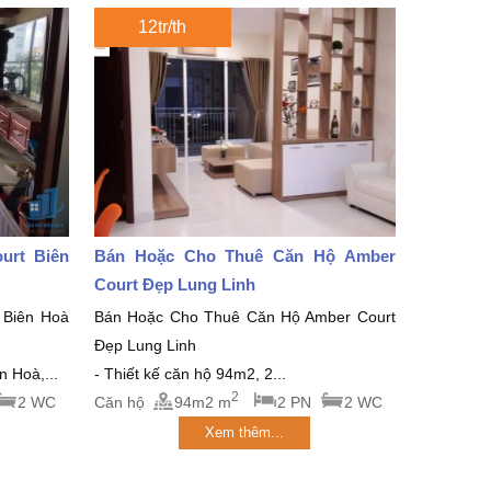
12tr/th
urt Biên
Bán Hoặc Cho Thuê Căn Hộ Amber
Court Đẹp Lung Linh
 Biên Hoà
Bán Hoặc Cho Thuê Căn Hộ Amber Court
Đẹp Lung Linh
 Hoà,...
- Thiết kế căn hộ 94m2, 2...
2
2 WC
Căn hộ
94m2 m
2 PN
2 WC
Xem thêm...