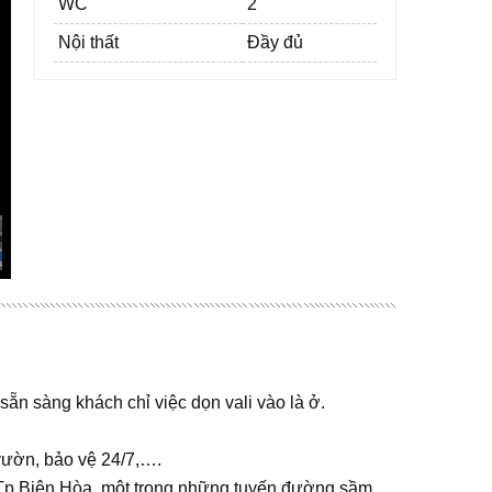
WC
2
Nội thất
Đầy đủ
 sẵn sàng khách chỉ việc dọn vali vào là ở.
vườn, bảo vệ 24/7,….
Tp.Biên Hòa, một trong những tuyến đường sầm