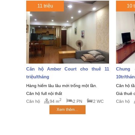
11 triệu
10 t
Căn hộ Amber Court cho thuê 11
Chung 
triệu/tháng
10tr/thá
Hàng hiếm lâu lâu mới trống một lần.
Căn hộ tần
Căn hộ full nội thất
Giá thuê c
2
Căn hộ
94 m
2 PN
2 WC
Căn hộ
Xem thêm...