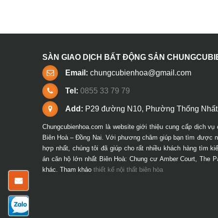
SÀN GIAO DỊCH BẤT ĐỘNG SẢN CHUNGCUB
Email:
chungcubienhoa@gmail.com
Tel:
0855 33 79 79
Add:
P29 đường N10, Phường Thống Nhất,
Chungcubienhoa.com là website giới thiệu cung cấp dịch vụ 
Biên Hoà – Đồng Nai. Với phương châm giúp bạn tìm được ng
hợp nhất, chúng tôi đã giúp cho rất nhiều khách hàng tìm k
án căn hộ lớn nhất Biên Hoà: Chung cư Amber Court, The P
khác. Tham khảo
thiết kế nội thất biên hòa