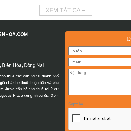
XEM TẤT CẢ +
IENHOA.COM
Đ
 Biên Hòa, Đồng Nai
cho thuê các căn hộ tại thành phố
ôi nhà cho thuê thuận tiện và phù
iếm được căn hộ cho thuê tại 2 dự
agesus Plaza cùng nhiều địa điểm
Captcha