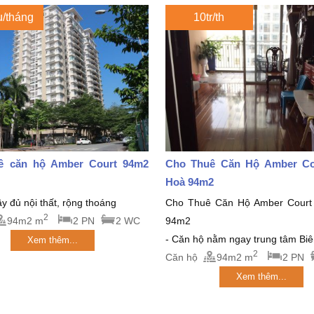
u/tháng
10tr/th
ê căn hộ Amber Court 94m2
Cho Thuê Căn Hộ Amber Co
Hoà 94m2
y đủ nội thất, rộng thoáng
Cho Thuê Căn Hộ Amber Court
2
94m2 m
2 PN
2 WC
94m2
- Căn hộ nằm ngay trung tâm Biên
Xem thêm...
2
Căn hộ
94m2 m
2 PN
Xem thêm...