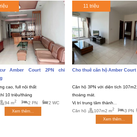
riệu
11 triệu
cư Amber Court 2PN chỉ
Cho thuê căn hộ Amber Court
ng
g cao, full nội thất
Căn hộ 3PN với diện tích 107m2
hỉ 10 triệu/tháng
thoáng mát.
2
94 m
2 PN
2 WC
Vị trí trung tâm thành...
2
Căn hộ
107m2 m
3 PN
Xem thêm...
Xem thêm...