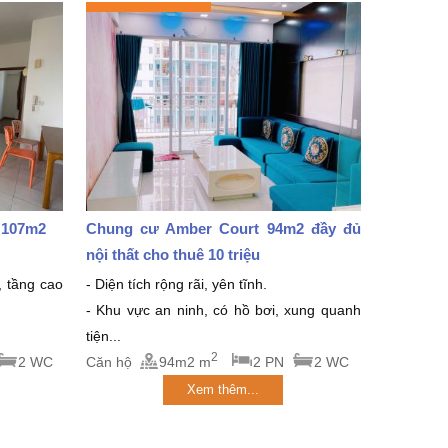
 107m2
Chung cư Amber Court 94m2 đầy đủ
nội thất cho thuê 10 triệu
, tầng cao
- Diện tích rộng rãi, yên tĩnh.
- Khu vực an ninh, có hồ bơi, xung quanh
tiện...
2
2 WC
Căn hộ
94m2 m
2 PN
2 WC
Xem thêm...