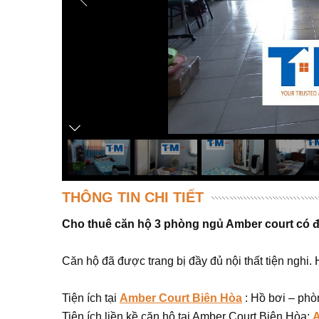
THÔNG TIN CHI TIẾT
Cho thuê căn hộ 3 phòng ngủ Amber court có đầ
Căn hộ đã được trang bị đầy đủ nội thất tiện nghi. 
Tiện ích tại
Amber Court Biên Hòa
: Hồ bơi – phò
Tiện ích liền kề căn hộ tại Amber Court Biên Hòa:
A