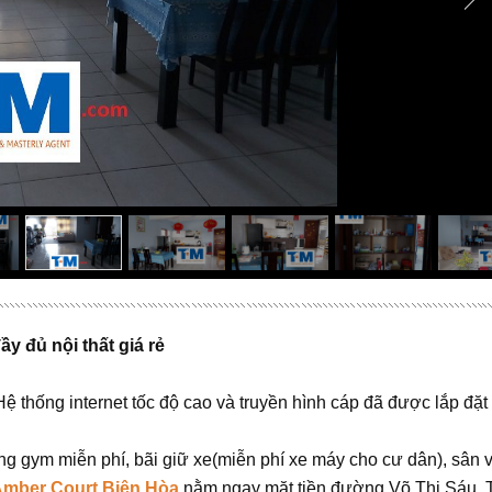
y đủ nội thất giá rẻ
Hệ thống internet tốc độ cao và truyền hình cáp đã được lắp đặt
ng gym miễn phí, bãi giữ xe(miễn phí xe máy cho cư dân), sân 
mber Court Biên Hòa
nằm ngay mặt tiền đường Võ Thị Sáu, 