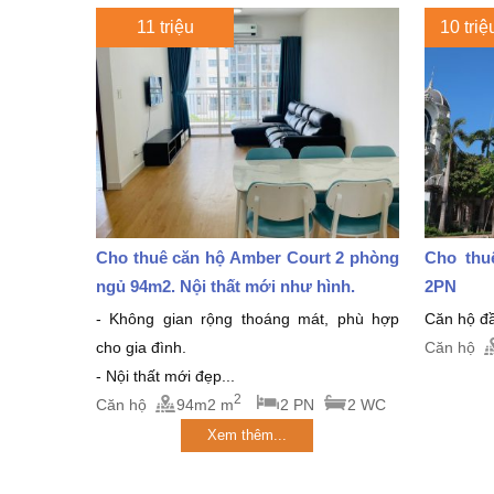
11 triệu
10 triệ
Cho thuê căn hộ Amber Court 2 phòng
Cho thu
ngủ 94m2. Nội thất mới như hình.
2PN
- Không gian rộng thoáng mát, phù hợp
Căn hộ đầ
cho gia đình.
Căn hộ
- Nội thất mới đẹp...
2
Căn hộ
94m2 m
2 PN
2 WC
Xem thêm...