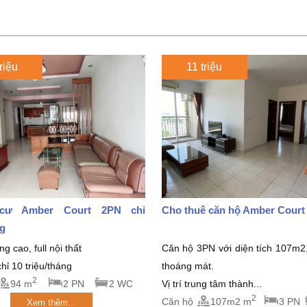
riệu
11 triệu
cư Amber Court 2PN chỉ
Cho thuê căn hộ Amber Court
ng
g cao, full nội thất
Căn hộ 3PN với diện tích 107m2
hỉ 10 triệu/tháng
thoáng mát.
2
94 m
2 PN
2 WC
Vị trí trung tâm thành...
2
Căn hộ
107m2 m
3 PN
Xem thêm...