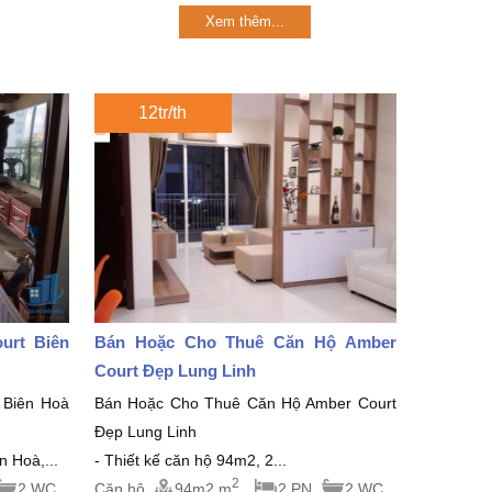
Xem thêm...
12tr/th
urt Biên
Bán Hoặc Cho Thuê Căn Hộ Amber
Court Đẹp Lung Linh
 Biên Hoà
Bán Hoặc Cho Thuê Căn Hộ Amber Court
Đẹp Lung Linh
 Hoà,...
- Thiết kế căn hộ 94m2, 2...
2
2 WC
Căn hộ
94m2 m
2 PN
2 WC