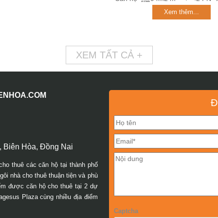
Xem thêm...
XEM TẤT CẢ +
IENHOA.COM
Đ
 Biên Hòa, Đồng Nai
cho thuê các căn hộ tại thành phố
ôi nhà cho thuê thuận tiện và phù
iếm được căn hộ cho thuê tại 2 dự
agesus Plaza cùng nhiều địa điểm
Captcha