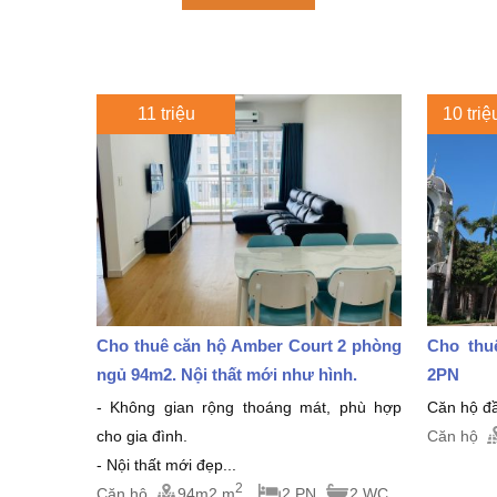
11 triệu
10 triệ
Cho thuê căn hộ Amber Court 2 phòng
Cho thu
ngủ 94m2. Nội thất mới như hình.
2PN
- Không gian rộng thoáng mát, phù hợp
Căn hộ đầ
cho gia đình.
Căn hộ
- Nội thất mới đẹp...
2
Căn hộ
94m2 m
2 PN
2 WC