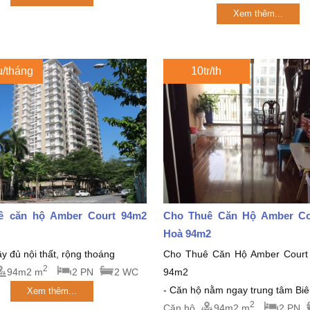
Xem thêm...
u/tháng
10tr/th
ê căn hộ Amber Court 94m2
Cho Thuê Căn Hộ Amber Co
Hoà 94m2
y đủ nội thất, rộng thoáng
Cho Thuê Căn Hộ Amber Court
2
94m2 m
2 PN
2 WC
94m2
- Căn hộ nằm ngay trung tâm Biên
Xem thêm...
2
Căn hộ
94m2 m
2 PN