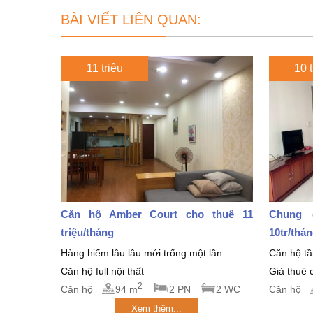
BÀI VIẾT LIÊN QUAN:
11 triệu
10 t
Căn hộ Amber Court cho thuê 11
Chung 
triệu/tháng
10tr/thá
Hàng hiếm lâu lâu mới trống một lần.
Căn hộ tần
Căn hộ full nội thất
Giá thuê c
2
Căn hộ
94 m
2 PN
2 WC
Căn hộ
Xem thêm...