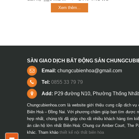
Xem thêm...
SÀN GIAO DỊCH BẤT ĐỘNG SẢN CHUNGCUB
Email:
chungcubienhoa@gmail.com
Tel:
0855 33 79 79
Add:
P29 đường N10, Phường Thống Nhất,
Chungcubienhoa.com là website giới thiệu cung cấp dịch vụ 
Biên Hoà – Đồng Nai. Với phương châm giúp bạn tìm được ng
hợp nhất, chúng tôi đã giúp cho rất nhiều khách hàng tìm k
án căn hộ lớn nhất Biên Hoà: Chung cư Amber Court, The P
khác. Tham khảo
thiết kế nội thất biên hòa