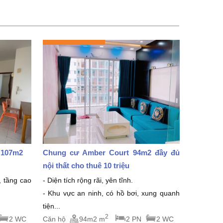
 107m2
Chung cư Amber Court 94m2 đầy đủ
nội thất cho thuê 10 triệu
, tầng cao
- Diện tích rộng rãi, yên tĩnh.
- Khu vực an ninh, có hồ bơi, xung quanh
tiện...
2
2 WC
Căn hộ
94m2 m
2 PN
2 WC