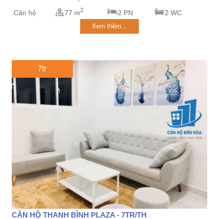
2
Căn hộ
77 m
2 PN
2 WC
Xem thêm...
7tr
CĂN HỘ THANH BÌNH PLAZA - 7TR/TH