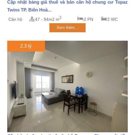
Cập nhật bảng giá thuê và bán căn hộ chung cư Topaz
Twins TP. Biên Hoà...
2
Căn hộ
47 - 94m2 m
2 PN
2 WC
Xem thêm...
2.3 tỷ