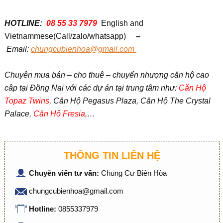
HOTLINE:
08 55 33 7979
English and
Vietnammese(Call/zalo/whatsapp)
–
Em
ail:
chungcubienhoa@gmail.com
Chuyên mua bán – cho thuê – chuyển nhượng căn hộ cao
câp tại Đồng Nai với các dự án tại trung tâm như:
Căn Hộ
Topaz Twins
, Căn Hộ Pegasus Plaza, Căn Hộ The Crystal
Palace,
Căn Hộ Fresia
,…
THÔNG TIN LIÊN HỆ
Chuyên viên tư vấn:
Chung Cư Biên Hòa
chungcubienhoa@gmail.com
Hotline:
0855337979