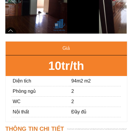
Giá
10tr/th
Diện tích
94m2 m2
Phòng ngủ
2
WC
2
Nội thất
Đầy đủ
THÔNG TIN CHI TIẾT