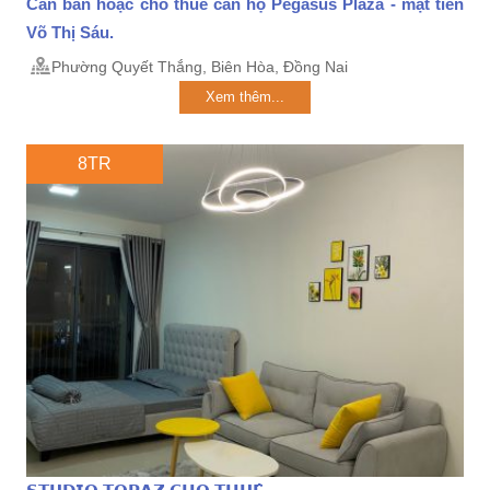
Cần bán hoặc cho thuê căn hộ Pegasus Plaza - mặt tiền
Võ Thị Sáu.
Phường Quyết Thắng, Biên Hòa, Đồng Nai
Xem thêm...
8TR