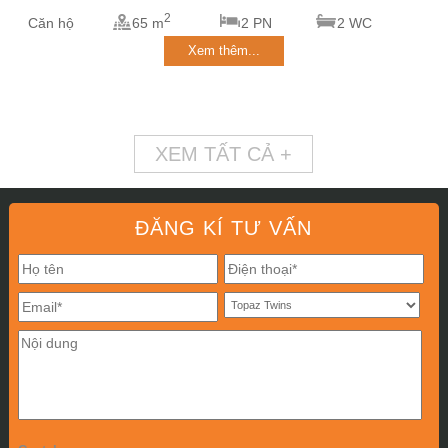
2
Căn hộ
65 m
2 PN
2 WC
Xem thêm...
XEM TẤT CẢ +
ĐĂNG KÍ TƯ VẤN