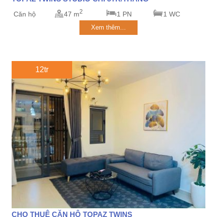
2
Căn hộ
47 m
1 PN
1 WC
Xem thêm...
12tr
CHO THUÊ CĂN HỘ TOPAZ TWINS