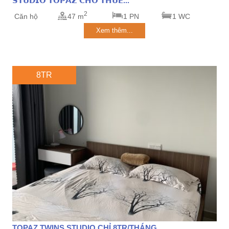
𝗦𝗧𝗨𝗗𝗜𝗢 𝗧𝗢𝗣𝗔𝗭 𝗖𝗛𝗢 𝗧𝗛𝗨𝗘̂...
2
Căn hộ
47 m
1 PN
1 WC
Xem thêm...
8TR
TOPAZ TWINS STUDIO CHỈ 8TR/THÁNG