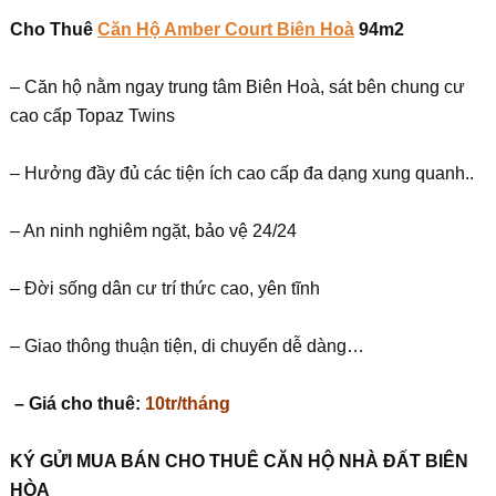
Cho Thuê
Căn Hộ Amber Court Biên Hoà
94m2
– Căn hộ nằm ngay trung tâm Biên Hoà, sát bên chung cư
cao cấp Topaz Twins
– Hưởng đầy đủ các tiện ích cao cấp đa dạng xung quanh..
– An ninh nghiêm ngặt, bảo vệ 24/24
– Đời sống dân cư trí thức cao, yên tĩnh
– Giao thông thuận tiện, di chuyển dễ dàng…
– Giá cho thuê:
10tr/tháng
KÝ G
Ử
I MUA BÁN CHO THUÊ C
Ă
N H
Ộ
NHÀ
ĐẤ
T BIÊN
HÒA