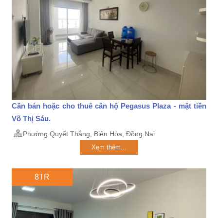
Cần bán hoặc cho thuê căn hộ Pegasus Plaza - mặt tiền
Võ Thị Sáu.
Phường Quyết Thắng, Biên Hòa, Đồng Nai
Xem thêm...
8TR