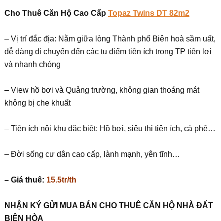
Cho Thuê Căn Hộ Cao Cấp
Topaz Twins DT 82m2
– Vị trí đắc địa: Nằm giữa lòng Thành phố Biên hoà sầm uất,
dễ dàng di chuyển đến các tụ điểm tiện ích trong TP tiện lợi
và nhanh chóng
– View hồ bơi và Quảng trường, không gian thoáng mát
không bị che khuất
– Tiện ích nội khu đặc biệt: Hồ bơi, siêu thị tiện ích, cà phê…
– Đời sống cư dân cao cấp, lành mạnh, yên tĩnh…
– Giá thuê:
15.5tr/th
NHẬN KÝ GỬI MUA BÁN CHO THUÊ CĂN HỘ NHÀ ĐẤT
BIÊN HÒA