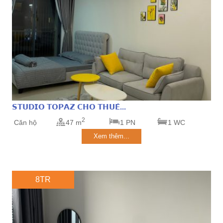
𝗦𝗧𝗨𝗗𝗜𝗢 𝗧𝗢𝗣𝗔𝗭 𝗖𝗛𝗢 𝗧𝗛𝗨𝗘̂...
2
Căn hộ
47 m
1 PN
1 WC
Xem thêm...
8TR