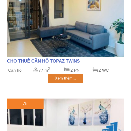
CHO THUÊ CĂN HỘ TOPAZ TWINS
2
Căn hộ
77 m
2 PN
2 WC
Xem thêm...
7tr