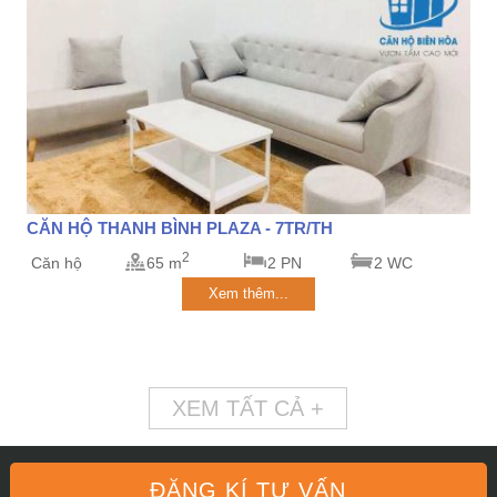
CĂN HỘ THANH BÌNH PLAZA - 7TR/TH
2
Căn hộ
65 m
2 PN
2 WC
Xem thêm...
XEM TẤT CẢ +
ĐĂNG KÍ TƯ VẤN