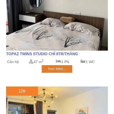
TOPAZ TWINS STUDIO CHỈ 8TR/THÁNG
2
Căn hộ
47 m
1 PN
1 WC
Xem thêm...
12tr