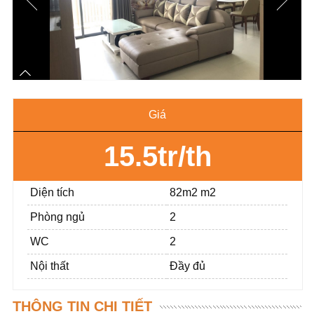
Giá
15.5tr/th
Diện tích
82m2 m2
Phòng ngủ
2
WC
2
Nội thất
Đầy đủ
THÔNG TIN CHI TIẾT