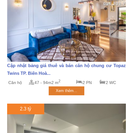
Cập nhật bảng giá thuê và bán căn hộ chung cư Topaz
Twins TP. Biên Hoà...
2
Căn hộ
47 - 94m2 m
2 PN
2 WC
Xem thêm...
2.3 tỷ