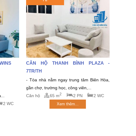
TWINS
CĂN HỘ THANH BÌNH PLAZA -
7TR/TH
- Tòa nhà nằm ngay trung tâm Biên Hòa,
gần chợ, trường học, công viên,...
2
...
Căn hộ
65 m
2 PN
2 WC
2 WC
Xem thêm...