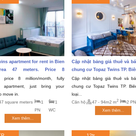
ins apartment for rent in Bien
Cập nhật bảng giá thuê và b
rea 47 meters. Price 8
chung cư Topaz Twins TP. Biên
month
 price 8 million/month, fully
Cập nhật bảng giá thuê và b
d apartment, just bring your
chung cư Topaz Twins TP. Bi
to move in.
loại...
2
47 square meters
1
1
Căn hộ
47 - 94m2 m
2 PN
PN
WC
Xem thêm...
Xem thêm...
TR
12tr