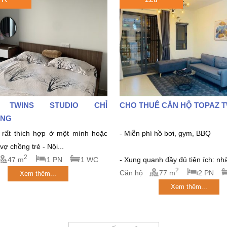
 TWINS STUDIO CHỈ
CHO THUÊ CĂN HỘ TOPAZ 
́NG
rất thích hợp ở một mình hoặc
- Miễn phí hồ bơi, gym, BBQ
ợ chồng trẻ - Nội...
2
47 m
1 PN
1 WC
- Xung quanh đầy đủ tiện ích: nhà
2
Căn hộ
77 m
2 PN
Xem thêm...
Xem thêm...