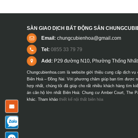
SÀN GIAO DỊCH BẤT ĐỘNG SẢN CHUNGCUB
Email:
chungcubienhoa@gmail.com
Tel:
0855 33 79 79
Add:
P29 đường N10, Phường Thống Nhất,
Chungcubienhoa.com là website giới thiệu cung cấp dịch vụ 
Biên Hoà – Đồng Nai. Với phương châm giúp bạn tìm được ng
hợp nhất, chúng tôi đã giúp cho rất nhiều khách hàng tìm k
án căn hộ lớn nhất Biên Hoà: Chung cư Amber Court, The P
khác. Tham khảo
thiết kế nội thất biên hòa