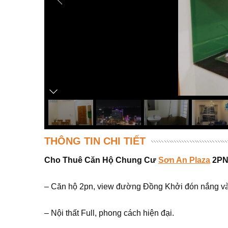
THÔNG TIN CHI TIẾT
Cho Thuê Căn Hộ Chung Cư
Sơn An Plaza
2P
– Căn hộ 2pn, view đường Đồng Khởi đón nắng và
– Nội thất Full, phong cách hiện đại.