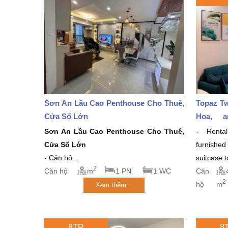
Sơn An Lầu Cao Penthouse Cho Thuê,
Topaz Tw
Cửa Sổ Lớn
Hoa, a
million/
Sơn An Lầu Cao Penthouse Cho Thuê,
- Rental
Cửa Sổ Lớn
furnishe
- Căn hộ...
suitcase 
2
Căn hộ
m
1 PN
1 WC
Căn
2
hộ
m
Xem thêm...
8TR
8