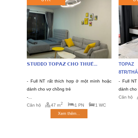
𝗦𝗧𝗨𝗗𝗜𝗢 𝗧𝗢𝗣𝗔𝗭 𝗖𝗛𝗢 𝗧𝗛𝗨𝗘̂...
TOPAZ
8TR/THA
- Full NT rất thích hợp ở một mình hoặc
- Full NT 
dành cho vợ chồng trẻ
dành cho v
-...
Căn hộ
2
Căn hộ
47 m
1 PN
1 WC
Xem thêm...