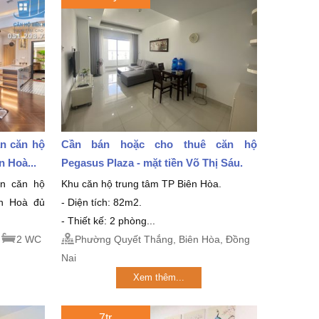
án căn hộ
Cần bán hoặc cho thuê căn hộ
 Hoà...
Pegasus Plaza - mặt tiền Võ Thị Sáu.
án căn hộ
Khu căn hộ trung tâm TP Biên Hòa.
ên Hoà đủ
- Diện tích: 82m2.
- Thiết kế: 2 phòng...
2 WC
Phường Quyết Thắng, Biên Hòa, Đồng
Nai
Xem thêm...
7tr