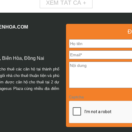
XEM TẤT CẢ +
IENHOA.COM
Đ
 Biên Hòa, Đồng Nai
cho thuê các căn hộ tại thành phố
ôi nhà cho thuê thuận tiện và phù
iếm được căn hộ cho thuê tại 2 dự
agesus Plaza cùng nhiều địa điểm
Captcha