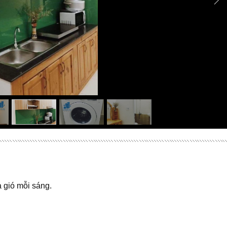
N
 gió mỗi sáng.