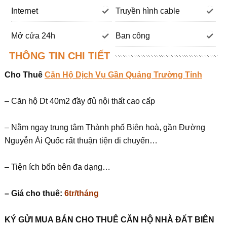
Internet
Truyền hình cable
Mở cửa 24h
Ban công
THÔNG TIN CHI TIẾT
Cho Thuê
Căn Hộ Dịch Vụ Gần Quảng Trường Tỉnh
– Căn hộ Dt 40m2 đầy đủ nội thất cao cấp
– Nằm ngay trung tâm Thành phố Biên hoà, gần Đường
Nguyễn Ái Quốc rất thuận tiện di chuyển…
– Tiện ích bốn bên đa dạng…
– Giá cho thuê:
6tr/tháng
KÝ G
Ử
I MUA BÁN CHO THUÊ C
Ă
N H
Ộ
NHÀ
ĐẤ
T BIÊN