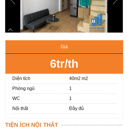
Giá
6tr/th
Diện tích
40m2 m2
Phòng ngủ
1
WC
1
Nội thất
Đầy đủ
TIỆN ÍCH NỘI THẤT