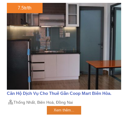
7.5tr/th
Căn Hộ Dịch Vụ Cho Thuê Gần Coop Mart Biên Hòa.
Thống Nhất, Biên Hoà, Đồng Nai
Xem thêm...