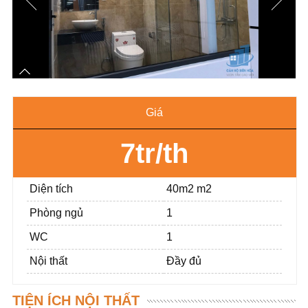
Giá
7tr/th
Diện tích
40m2 m2
Phòng ngủ
1
WC
1
Nội thất
Đầy đủ
TIỆN ÍCH NỘI THẤT