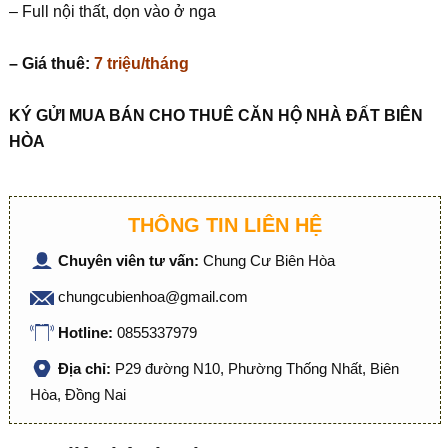
– Full nội thất, dọn vào ở nga
– Giá thuê:
7 triệu/tháng
KÝ G
Ử
I MUA BÁN CHO THUÊ C
Ă
N H
Ộ
NHÀ
ĐẤ
T BIÊN
HÒA
THÔNG TIN LIÊN HỆ
Chuyên viên tư vấn:
Chung Cư Biên Hòa
chungcubienhoa@gmail.com
Hotline:
0855337979
Địa chỉ:
P29 đường N10, Phường Thống Nhất, Biên
Hòa, Đồng Nai