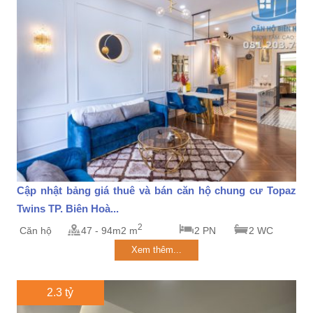
Cập nhật bảng giá thuê và bán căn hộ chung cư Topaz
Twins TP. Biên Hoà...
2
Căn hộ
47 - 94m2 m
2 PN
2 WC
Xem thêm...
2.3 tỷ