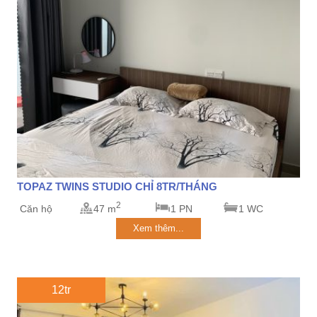
TOPAZ TWINS STUDIO CHỈ 8TR/THÁNG
2
Căn hộ
47 m
1 PN
1 WC
Xem thêm...
12tr