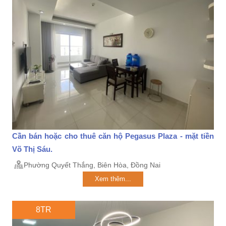
Cần bán hoặc cho thuê căn hộ Pegasus Plaza - mặt tiền
Võ Thị Sáu.
Phường Quyết Thắng, Biên Hòa, Đồng Nai
Xem thêm...
8TR