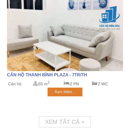
CĂN HỘ THANH BÌNH PLAZA - 7TR/TH
2
Căn hộ
65 m
2 PN
2 WC
Xem thêm...
XEM TẤT CẢ +