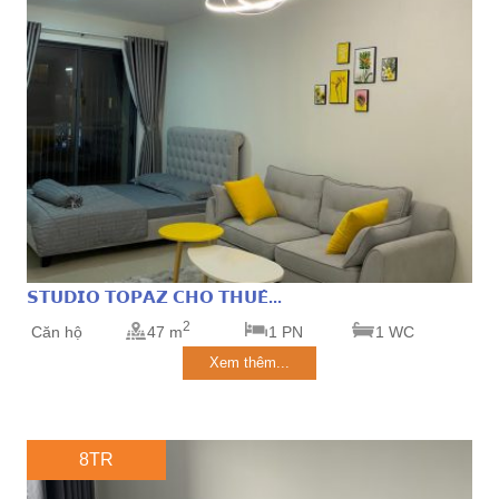
𝗦𝗧𝗨𝗗𝗜𝗢 𝗧𝗢𝗣𝗔𝗭 𝗖𝗛𝗢 𝗧𝗛𝗨𝗘̂...
2
Căn hộ
47 m
1 PN
1 WC
Xem thêm...
8TR