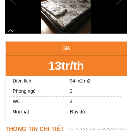
Giá
13tr/th
Diện tích
94 m2 m2
Phòng ngủ
2
WC
2
Nội thất
Đầy đủ
THÔNG TIN CHI TIẾT