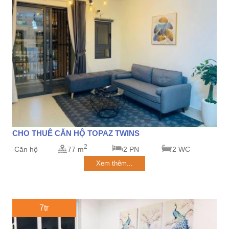
CHO THUÊ CĂN HỘ TOPAZ TWINS
2
Căn hộ
77 m
2 PN
2 WC
Xem thêm...
7tr