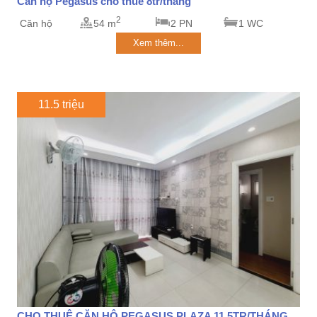
Căn hộ Pegasus cho thuê 8tr/tháng
2
Căn hộ
54 m
2 PN
1 WC
Xem thêm...
11.5 triệu
CHO THUÊ CĂN HỘ PEGASUS PLAZA 11.5TR/THÁNG