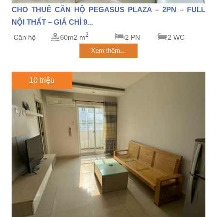
CHO THUÊ CĂN HỘ PEGASUS PLAZA – 2PN – FULL
NỘI THẤT – GIÁ CHỈ 9...
2
Căn hộ
60m2 m
2 PN
2 WC
Xem thêm...
10 triệu