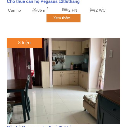
Cho thuê căn hộ Pegasus 12th/tháng
2
Căn hộ
86 m
2 PN
2 WC
Xem thêm...
8 triệu