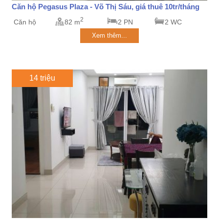
Căn hộ Pegasus Plaza - Võ Thị Sáu, giá thuê 10tr/tháng
2
Căn hộ
82 m
2 PN
2 WC
Xem thêm...
14 triệu