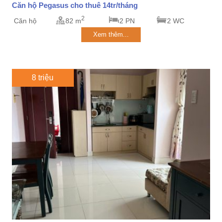
Căn hộ Pegasus cho thuê 14tr/tháng
2
Căn hộ
82 m
2 PN
2 WC
Xem thêm...
8 triệu