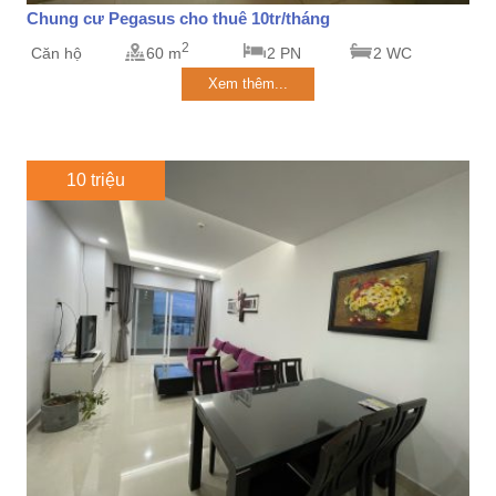
Chung cư Pegasus cho thuê 10tr/tháng
2
Căn hộ
60 m
2 PN
2 WC
Xem thêm...
10 triệu