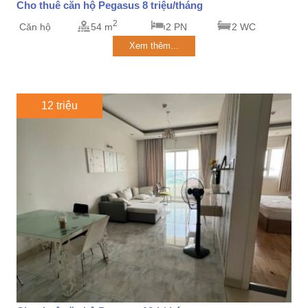
Cho thuê căn hộ Pegasus 8 triệu/tháng
2
Căn hộ
54 m
2 PN
2 WC
Xem thêm...
12 triệu