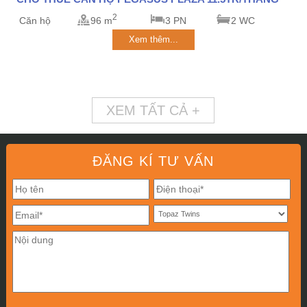
2
Căn hộ
96 m
3 PN
2 WC
Xem thêm...
XEM TẤT CẢ +
ĐĂNG KÍ TƯ VẤN