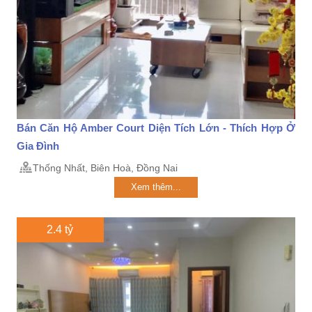
Bán Căn Hộ Amber Court Diện Tích Lớn - Thích Hợp Ở
Gia Đình
Thống Nhất, Biên Hoà, Đồng Nai
Xem thêm...
2.4 tỷ