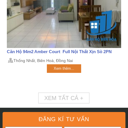
Căn Hộ 94m2 Amber Court Full Nội Thất Xịn Sò 2PN
Thống Nhất, Biên Hoà, Đồng Nai
Xem thêm...
XEM TẤT CẢ +
ĐĂNG KÍ TƯ VẤN