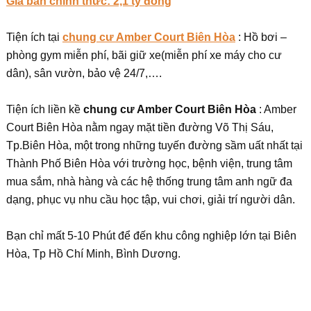
Giá bán chính thức: 2,1 tỷ đồng
Tiện ích tại
chung cư Amber Court Biên Hòa
: Hồ bơi –
phòng gym miễn phí, bãi giữ xe(miễn phí xe máy cho cư
dân), sân vườn, bảo vệ 24/7,….
Tiện ích liền kề
chung cư Amber Court Biên Hòa
: Amber
Court Biên Hòa nằm ngay mặt tiền đường Võ Thị Sáu,
Tp.Biên Hòa, một trong những tuyến đường sầm uất nhất tại
Thành Phố Biên Hòa với trường học, bệnh viện, trung tâm
mua sắm, nhà hàng và các hệ thống trung tâm anh ngữ đa
dạng, phục vụ nhu cầu học tập, vui chơi, giải trí người dân.
Bạn chỉ mất 5-10 Phút để đến khu công nghiệp lớn tại Biên
Hòa, Tp Hồ Chí Minh, Bình Dương.