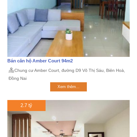
Bán căn hộ Amber Court 94m2
Chung cư Amber Court, đường D9 Võ Thị Sáu, Biên Hoà,
Đồng Nai
Xem thêm...
2.7 tỷ