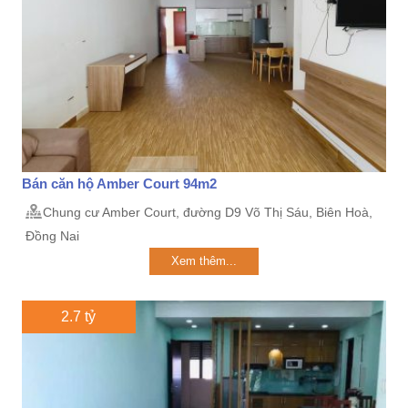
Bán căn hộ Amber Court 94m2
Chung cư Amber Court, đường D9 Võ Thị Sáu, Biên Hoà,
Đồng Nai
Xem thêm...
2.7 tỷ