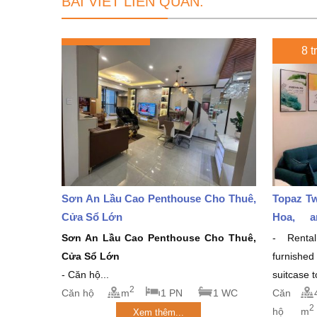
BÀI VIẾT LIÊN QUAN:
8 t
Sơn An Lầu Cao Penthouse Cho Thuê,
Topaz Tw
Cửa Sổ Lớn
Hoa, a
million/
Sơn An Lầu Cao Penthouse Cho Thuê,
- Rental
Cửa Sổ Lớn
furnishe
- Căn hộ...
suitcase 
2
Căn hộ
m
1 PN
1 WC
Căn
2
hộ
m
Xem thêm...