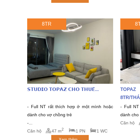
8TR
8
𝗦𝗧𝗨𝗗𝗜𝗢 𝗧𝗢𝗣𝗔𝗭 𝗖𝗛𝗢 𝗧𝗛𝗨𝗘̂...
TOPAZ
8TR/THA
- Full NT rất thích hợp ở một mình hoặc
- Full NT 
dành cho vợ chồng trẻ
dành cho v
-...
Căn hộ
2
Căn hộ
47 m
1 PN
1 WC
Xem thêm...