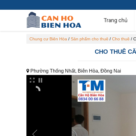
Trang chủ
Chung cư Biên Hòa
/
Sản phẩm cho thuê
/
Cho thuê
/
C
CHO THUÊ CĂN
Phường Thống Nhất, Biên Hòa, Đồng Nai