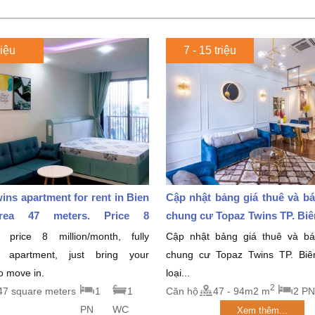
riệu
7 - 15 triệu
ins apartment for rent in Bien
Cập nhật bảng giá thuê và b
rea 47 meters. Price 8
chung cư Topaz Twins TP. Biên
month
 price 8 million/month, fully
Cập nhật bảng giá thuê và b
d apartment, just bring your
chung cư Topaz Twins TP. Bi
to move in.
loại...
2
47 square meters
1
1
Căn hộ
47 - 94m2 m
2 PN
PN
WC
Xem thêm...