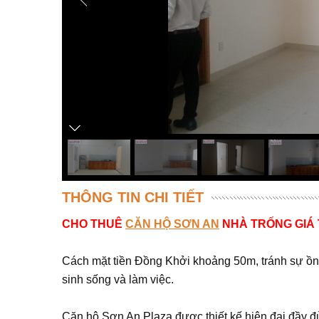
THÔNG TIN CHI TIẾT
CHO THUÊ
CĂN HỘ SƠN AN
NHÀ TRỐNG GIÁ TỐ
Cách mặt tiền Đồng Khởi khoảng 50m, tránh sự ồn ào
sinh sống và làm việc.
Căn hộ Sơn An Plaza được thiết kế hiện đại đầy đủ