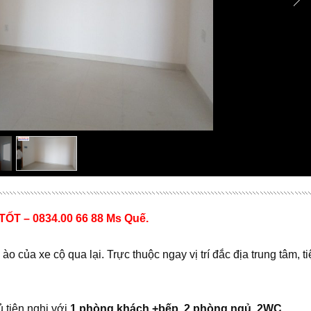
T – 0834.00 66 88 Ms Quế.
 của xe cộ qua lại. Trực thuộc ngay vị trí đắc địa trung tâm, ti
 tiện nghi với
1 phòng khách +bếp, 2 phòng ngủ, 2WC.