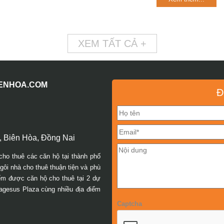
XEM TẤT CẢ +
IENHOA.COM
Đ
 Biên Hòa, Đồng Nai
cho thuê các căn hộ tại thành phố
ôi nhà cho thuê thuận tiện và phù
iếm được căn hộ cho thuê tại 2 dự
agesus Plaza cùng nhiều địa điểm
Captcha