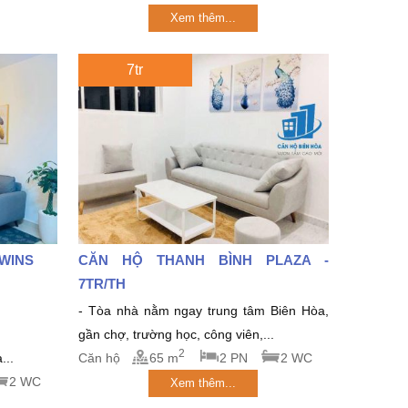
Xem thêm...
7tr
TWINS
CĂN HỘ THANH BÌNH PLAZA -
7TR/TH
- Tòa nhà nằm ngay trung tâm Biên Hòa,
gần chợ, trường học, công viên,...
2
...
Căn hộ
65 m
2 PN
2 WC
2 WC
Xem thêm...