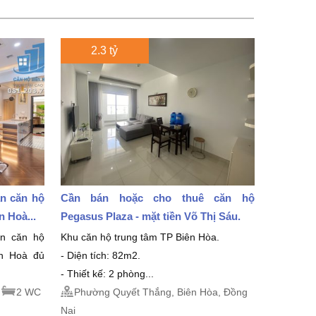
2.3 tỷ
án căn hộ
Cần bán hoặc cho thuê căn hộ
 Hoà...
Pegasus Plaza - mặt tiền Võ Thị Sáu.
án căn hộ
Khu căn hộ trung tâm TP Biên Hòa.
ên Hoà đủ
- Diện tích: 82m2.
- Thiết kế: 2 phòng...
2 WC
Phường Quyết Thắng, Biên Hòa, Đồng
Nai