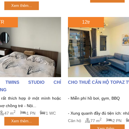
Xem thêm...
TR
12tr
 TWINS STUDIO CHỈ
CHO THUÊ CĂN HỘ TOPAZ 
́NG
rất thích hợp ở một mình hoặc
- Miễn phí hồ bơi, gym, BBQ
ợ chồng trẻ - Nội...
2
47 m
1 PN
1 WC
- Xung quanh đầy đủ tiện ích: nhà
2
Căn hộ
77 m
2 PN
Xem thêm...
Xem thêm...