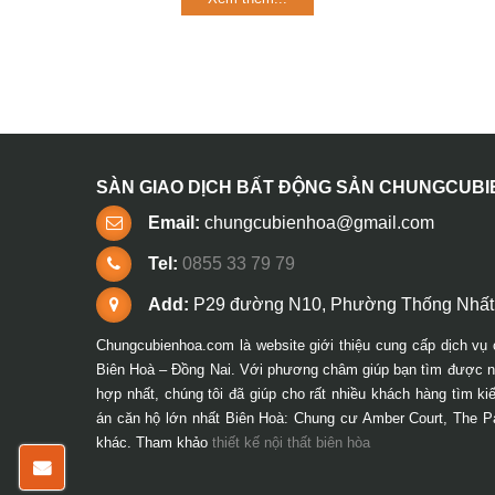
SÀN GIAO DỊCH BẤT ĐỘNG SẢN CHUNGCUB
Email:
chungcubienhoa@gmail.com
Tel:
0855 33 79 79
Add:
P29 đường N10, Phường Thống Nhất,
Chungcubienhoa.com là website giới thiệu cung cấp dịch vụ 
Biên Hoà – Đồng Nai. Với phương châm giúp bạn tìm được ng
hợp nhất, chúng tôi đã giúp cho rất nhiều khách hàng tìm k
án căn hộ lớn nhất Biên Hoà: Chung cư Amber Court, The P
khác. Tham khảo
thiết kế nội thất biên hòa