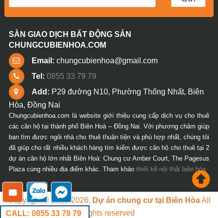
SÀN GIAO DỊCH BẤT ĐỘNG SẢN
CHUNGCUBIENHOA.COM
Email:
chungcubienhoa@gmail.com
Tel:
0855 33 79 79
Add:
P29 đường N10, Phường Thống Nhất, Biên
Hòa, Đồng Nai
Chungcubienhoa.com là website giới thiệu cung cấp dịch vụ cho thuê
các căn hộ tại thành phố Biên Hoà – Đồng Nai. Với phương châm giúp
bạn tìm được ngôi nhà cho thuê thuận tiện và phù hợp nhất, chúng tôi
đã giúp cho rất nhiều khách hàng tìm kiếm được căn hộ cho thuê tại 2
dự án căn hộ lớn nhất Biên Hoà: Chung cư Amber Court, The Pagesus
Plaza cùng nhiều địa điểm khác. Tham khảo
thiết kế nội thất biên hòa
Copyright © 2018-2026.
Dự án chung cư tại Biên Hòa
All
rights reserved
CALL: 0855 33 79 79