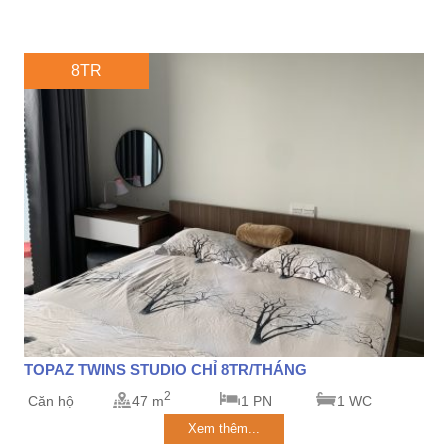
8TR
TOPAZ TWINS STUDIO CHỈ 8TR/THÁNG
2
Căn hộ
47 m
1 PN
1 WC
Xem thêm...