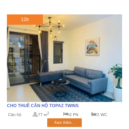
12tr
CHO THUÊ CĂN HỘ TOPAZ TWINS
2
Căn hộ
77 m
2 PN
2 WC
Xem thêm...