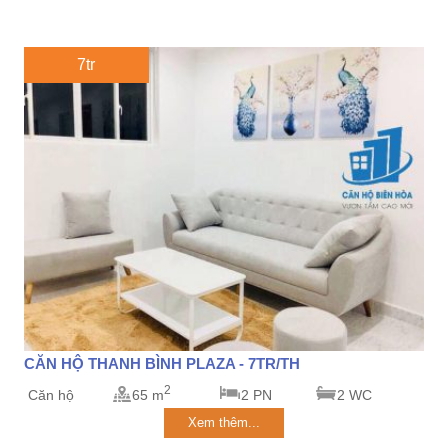
7tr
CĂN HỘ THANH BÌNH PLAZA - 7TR/TH
2
Căn hộ
65 m
2 PN
2 WC
Xem thêm...