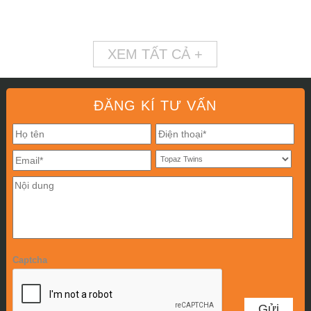
XEM TẤT CẢ +
ĐĂNG KÍ TƯ VẤN
Captcha