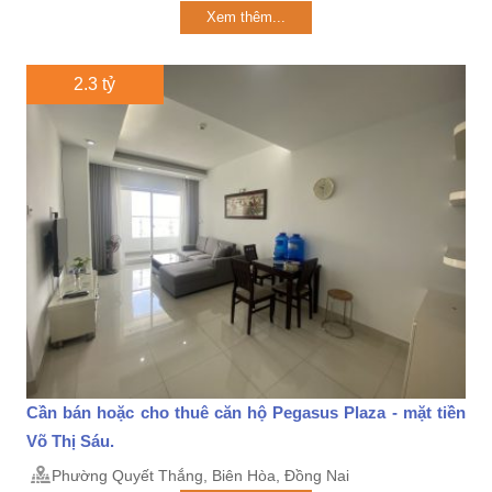
Xem thêm...
2.3 tỷ
Cần bán hoặc cho thuê căn hộ Pegasus Plaza - mặt tiền
Võ Thị Sáu.
Phường Quyết Thắng, Biên Hòa, Đồng Nai