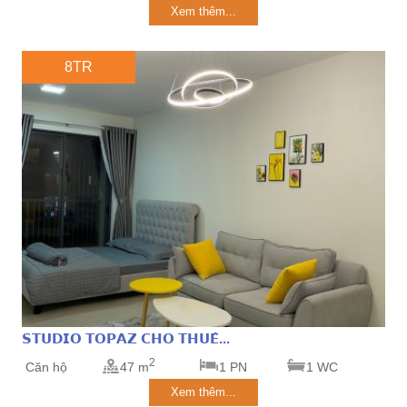
Xem thêm...
8TR
𝗦𝗧𝗨𝗗𝗜𝗢 𝗧𝗢𝗣𝗔𝗭 𝗖𝗛𝗢 𝗧𝗛𝗨𝗘̂...
2
Căn hộ
47 m
1 PN
1 WC
Xem thêm...