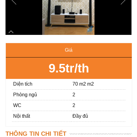
Giá
9.5tr/th
Diện tích
70 m2 m2
Phòng ngủ
2
WC
2
Nội thất
Đầy đủ
THÔNG TIN CHI TIẾT