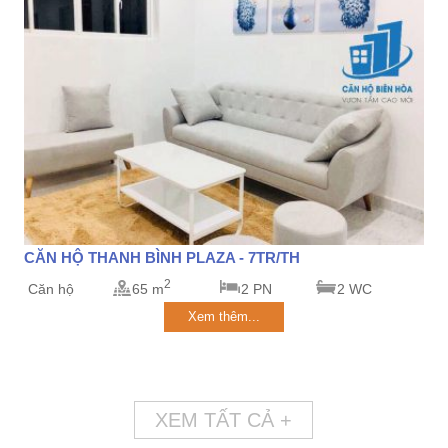
CĂN HỘ THANH BÌNH PLAZA - 7TR/TH
2
Căn hộ
65 m
2 PN
2 WC
Xem thêm...
XEM TẤT CẢ +