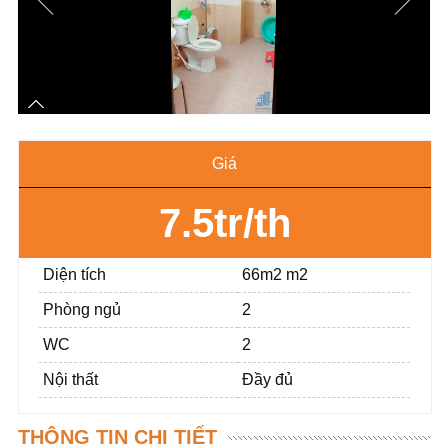
Giá
7.5tr/th
Diện tích
66m2 m2
Phòng ngủ
2
WC
2
Nội thất
Đầy đủ
THÔNG TIN CHI TIẾT