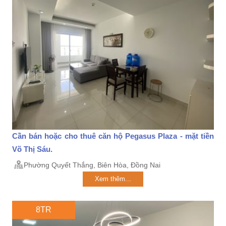
Cần bán hoặc cho thuê căn hộ Pegasus Plaza - mặt tiền
Võ Thị Sáu.
Phường Quyết Thắng, Biên Hòa, Đồng Nai
Xem thêm...
8TR