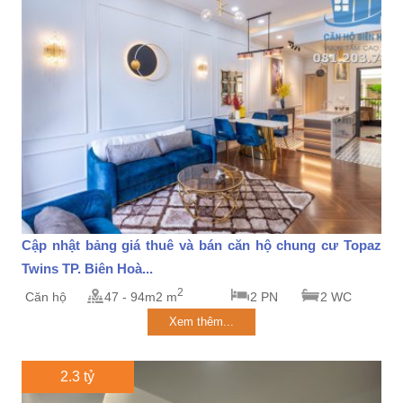
Cập nhật bảng giá thuê và bán căn hộ chung cư Topaz
Twins TP. Biên Hoà...
2
Căn hộ
47 - 94m2 m
2 PN
2 WC
Xem thêm...
2.3 tỷ