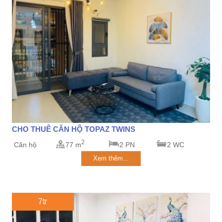
CHO THUÊ CĂN HỘ TOPAZ TWINS
2
Căn hộ
77 m
2 PN
2 WC
Xem thêm...
7tr