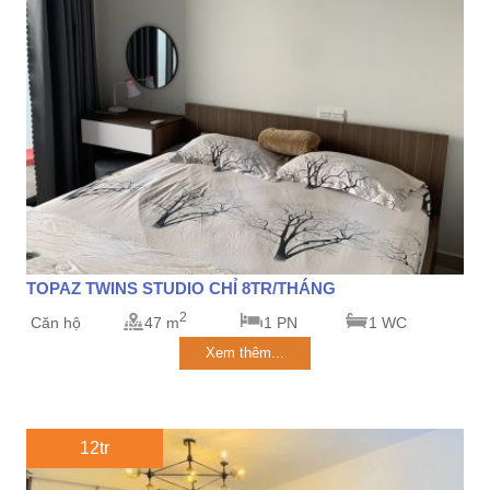
TOPAZ TWINS STUDIO CHỈ 8TR/THÁNG
2
Căn hộ
47 m
1 PN
1 WC
Xem thêm...
12tr