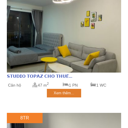
𝗦𝗧𝗨𝗗𝗜𝗢 𝗧𝗢𝗣𝗔𝗭 𝗖𝗛𝗢 𝗧𝗛𝗨𝗘̂...
2
Căn hộ
47 m
1 PN
1 WC
Xem thêm...
8TR