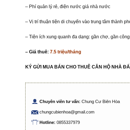
– Phí quản lý rẻ, điện nước giá nhà nước
– Vị trí thuận tiện di chuyển vào trung tâm thành
– Tiện ích xung quanh đa dạng: gần chợ, gần côn
– Giá thuê:
7.5 triệu/tháng
KÝ G
Ử
I MUA BÁN CHO THUÊ C
Ă
N H
Ộ
NHÀ
ĐẤ
Chuyên viên tư vấn:
Chung Cư Biên Hòa
chungcubienhoa@gmail.com
Hotline:
0855337979