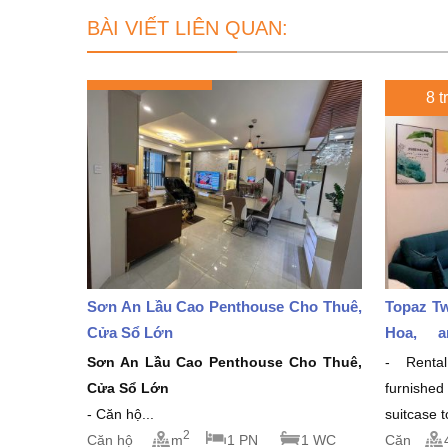
BÀI VIẾT LIÊN QUAN:
8 t
Sơn An Lầu Cao Penthouse Cho Thuê,
Topaz Tw
Cửa Sổ Lớn
Hoa, a
million/
Sơn An Lầu Cao Penthouse Cho Thuê,
- Rental
Cửa Sổ Lớn
furnishe
- Căn hộ...
suitcase 
2
Căn hộ
m
1 PN
1 WC
Căn