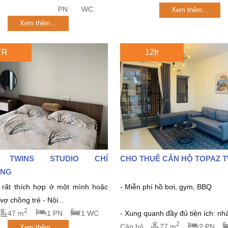
PN
WC
Xem thêm...
Xem thêm...
TR
12tr
 TWINS STUDIO CHỈ
CHO THUÊ CĂN HỘ TOPAZ 
́NG
rất thích hợp ở một mình hoặc
- Miễn phí hồ bơi, gym, BBQ
ợ chồng trẻ - Nội...
2
47 m
1 PN
1 WC
- Xung quanh đầy đủ tiện ích: nhà
2
Căn hộ
77 m
2 PN
Xem thêm...