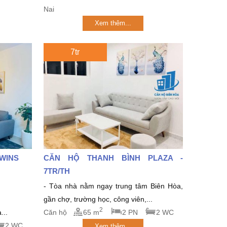
Nai
Xem thêm...
7tr
TWINS
CĂN HỘ THANH BÌNH PLAZA -
7TR/TH
- Tòa nhà nằm ngay trung tâm Biên Hòa,
gần chợ, trường học, công viên,...
2
...
Căn hộ
65 m
2 PN
2 WC
2 WC
Xem thêm...