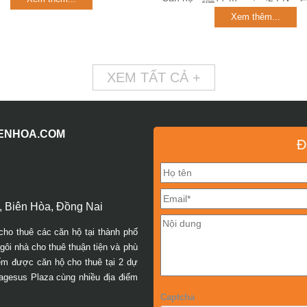
Xem thêm...
XEM TẤT CẢ +
IENHOA.COM
Đ
 Biên Hòa, Đồng Nai
cho thuê các căn hộ tại thành phố
ôi nhà cho thuê thuận tiện và phù
iếm được căn hộ cho thuê tại 2 dự
agesus Plaza cùng nhiều địa điểm
Captcha