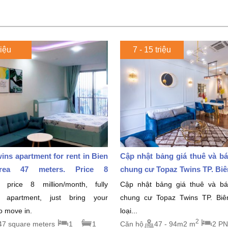
riệu
7 - 15 triệu
ins apartment for rent in Bien
Cập nhật bảng giá thuê và b
rea 47 meters. Price 8
chung cư Topaz Twins TP. Biên
month
 price 8 million/month, fully
Cập nhật bảng giá thuê và b
d apartment, just bring your
chung cư Topaz Twins TP. Bi
to move in.
loại...
2
47 square meters
1
1
Căn hộ
47 - 94m2 m
2 PN