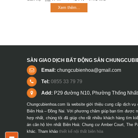
Xem thêm...
SÀN GIAO DỊCH BẤT ĐỘNG SẢN CHUNGCUB
Email:
chungcubienhoa@gmail.com
Tel:
0855 33 79 79
Add:
P29 đường N10, Phường Thống Nhất,
Chungcubienhoa.com là website giới thiệu cung cấp dịch vụ 
Biên Hoà – Đồng Nai. Với phương châm giúp bạn tìm được ng
hợp nhất, chúng tôi đã giúp cho rất nhiều khách hàng tìm k
án căn hộ lớn nhất Biên Hoà: Chung cư Amber Court, The P
khác. Tham khảo
thiết kế nội thất biên hòa