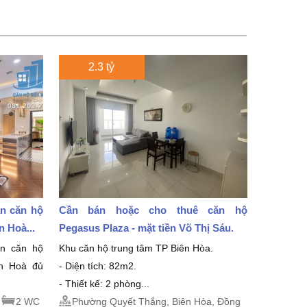
2.3 tỷ
án căn hộ
Cần bán hoặc cho thuê căn hộ
 Hoà...
Pegasus Plaza - mặt tiền Võ Thị Sáu.
án căn hộ
Khu căn hộ trung tâm TP Biên Hòa.
ên Hoà đủ
- Diện tích: 82m2.
- Thiết kế: 2 phòng...
2 WC
Phường Quyết Thắng, Biên Hòa, Đồng