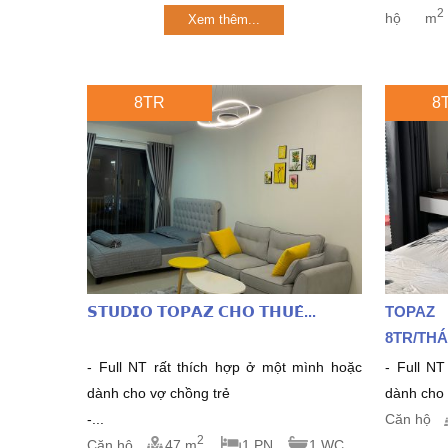
2
hộ
m
Xem thêm...
8TR
8
𝗦𝗧𝗨𝗗𝗜𝗢 𝗧𝗢𝗣𝗔𝗭 𝗖𝗛𝗢 𝗧𝗛𝗨𝗘̂...
TOPAZ
8TR/THA
- Full NT rất thích hợp ở một mình hoặc
- Full NT 
dành cho vợ chồng trẻ
dành cho v
-...
Căn hộ
2
Căn hộ
47 m
1 PN
1 WC