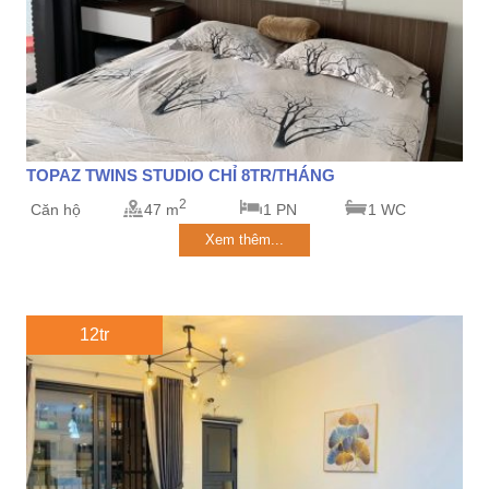
TOPAZ TWINS STUDIO CHỈ 8TR/THÁNG
2
Căn hộ
47 m
1 PN
1 WC
Xem thêm...
12tr