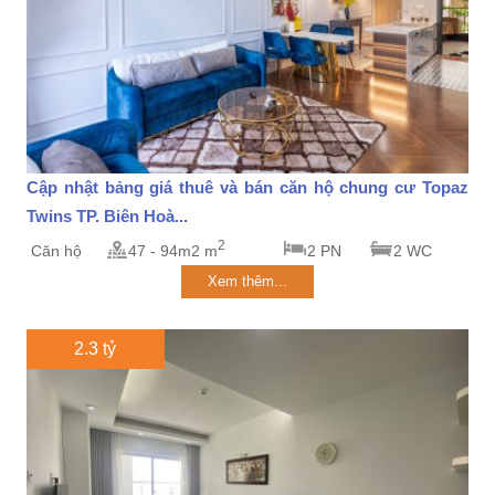
Cập nhật bảng giá thuê và bán căn hộ chung cư Topaz
Twins TP. Biên Hoà...
2
Căn hộ
47 - 94m2 m
2 PN
2 WC
Xem thêm...
2.3 tỷ