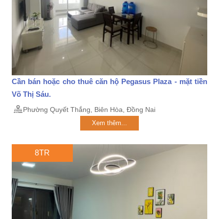
Cần bán hoặc cho thuê căn hộ Pegasus Plaza - mặt tiền
Võ Thị Sáu.
Phường Quyết Thắng, Biên Hòa, Đồng Nai
Xem thêm...
8TR