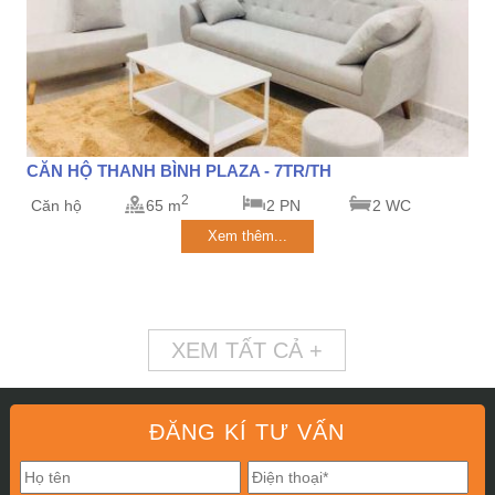
CĂN HỘ THANH BÌNH PLAZA - 7TR/TH
2
Căn hộ
65 m
2 PN
2 WC
Xem thêm...
XEM TẤT CẢ +
ĐĂNG KÍ TƯ VẤN