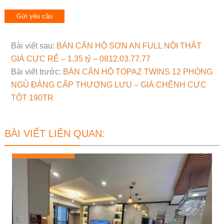
Bài viết sau:
BÁN CĂN HỘ SƠN AN FULL NỘI THẤT
GIÁ CỰC RẺ – 1.35 tỷ – 0812.03.77.77
Bài viết trước:
BÁN CĂN HỘ TOPAZ TWINS 12 PHÒNG
NGỦ ĐẲNG CẤP THƯỢNG LƯU – GIÁ CHÊNH CỰC
TỐT 190TR
BÀI VIẾT LIÊN QUAN: