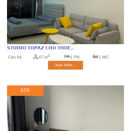
𝗦𝗧𝗨𝗗𝗜𝗢 𝗧𝗢𝗣𝗔𝗭 𝗖𝗛𝗢 𝗧𝗛𝗨𝗘̂...
2
Căn hộ
47 m
1 PN
1 WC
Xem thêm...
8TR