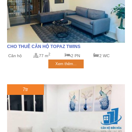
CHO THUÊ CĂN HỘ TOPAZ TWINS
2
Căn hộ
77 m
2 PN
2 WC
Xem thêm...
7tr