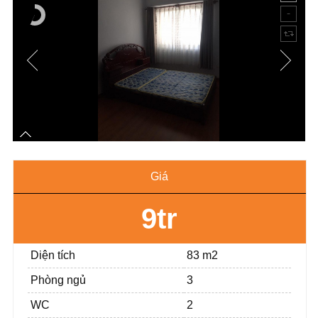
Giá
9tr
Diện tích
83 m2
Phòng ngủ
3
WC
2