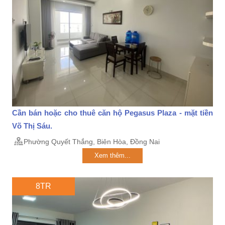
Cần bán hoặc cho thuê căn hộ Pegasus Plaza - mặt tiền
Võ Thị Sáu.
Phường Quyết Thắng, Biên Hòa, Đồng Nai
Xem thêm...
8TR