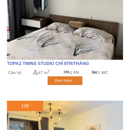
TOPAZ TWINS STUDIO CHỈ 8TR/THÁNG
2
Căn hộ
47 m
1 PN
1 WC
Xem thêm...
12tr