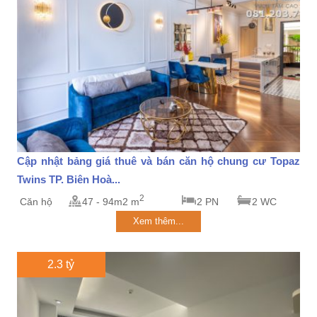
Cập nhật bảng giá thuê và bán căn hộ chung cư Topaz
Twins TP. Biên Hoà...
2
Căn hộ
47 - 94m2 m
2 PN
2 WC
Xem thêm...
2.3 tỷ