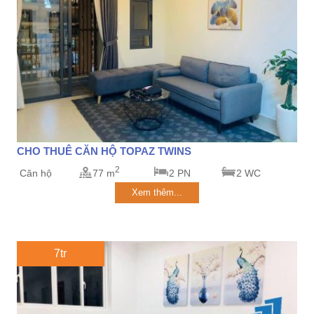
CHO THUÊ CĂN HỘ TOPAZ TWINS
2
Căn hộ
77 m
2 PN
2 WC
Xem thêm...
7tr