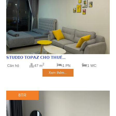
𝗦𝗧𝗨𝗗𝗜𝗢 𝗧𝗢𝗣𝗔𝗭 𝗖𝗛𝗢 𝗧𝗛𝗨𝗘̂...
2
Căn hộ
47 m
1 PN
1 WC
Xem thêm...
8TR