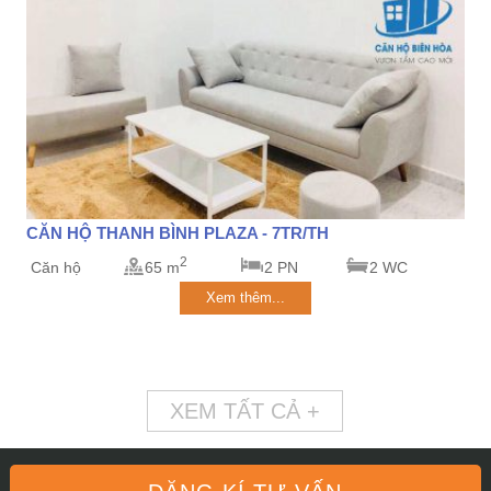
CĂN HỘ THANH BÌNH PLAZA - 7TR/TH
2
Căn hộ
65 m
2 PN
2 WC
Xem thêm...
XEM TẤT CẢ +