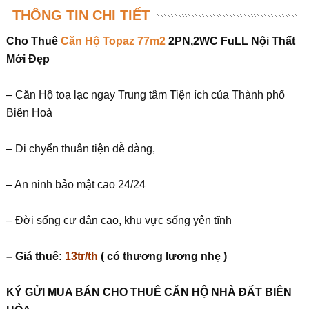
THÔNG TIN CHI TIẾT
Cho Thuê
Căn Hộ Topaz 77m2
2PN,2WC FuLL Nội Thất
Mới Đẹp
– Căn Hộ toạ lạc ngay Trung tâm Tiện ích của Thành phố
Biên Hoà
– Di chyển thuân tiện dễ dàng,
– An ninh bảo mật cao 24/24
– Đời sống cư dân cao, khu vực sống yên tĩnh
– Giá thuê
:
13tr/th
( có thương lương nhẹ )
KÝ G
Ử
I MUA BÁN CHO THUÊ C
Ă
N H
Ộ
NHÀ
ĐẤ
T BIÊN