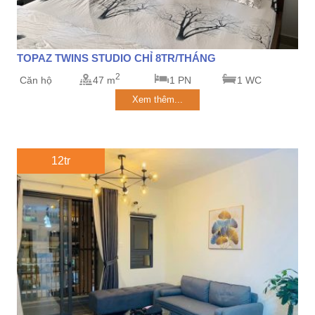
TOPAZ TWINS STUDIO CHỈ 8TR/THÁNG
2
Căn hộ
47 m
1 PN
1 WC
Xem thêm...
12tr