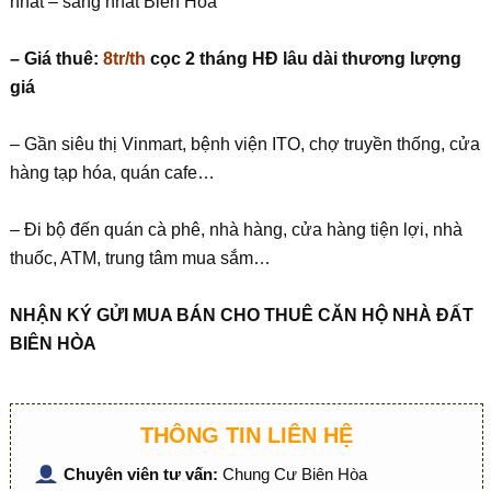
nhất – sang nhất Biên Hòa
– Giá thuê:
8tr/th
cọc 2 tháng HĐ lâu dài thương lượng
giá
– Gần siêu thị Vinmart, bệnh viện ITO, chợ truyền thống, cửa
hàng tạp hóa, quán cafe…
– Đi bộ đến quán cà phê, nhà hàng, cửa hàng tiện lợi, nhà
thuốc, ATM, trung tâm mua sắm…
NHẬN KÝ GỬI MUA BÁN CHO THUÊ CĂN HỘ NHÀ ĐẤT
BIÊN HÒA
THÔNG TIN LIÊN HỆ
Chuyên viên tư vấn:
Chung Cư Biên Hòa