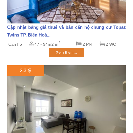
Cập nhật bảng giá thuê và bán căn hộ chung cư Topaz
Twins TP. Biên Hoà...
2
Căn hộ
47 - 94m2 m
2 PN
2 WC
Xem thêm...
2.3 tỷ