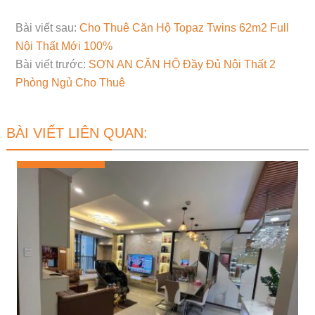
Bài viết sau:
Cho Thuê Căn Hộ Topaz Twins 62m2 Full
Nội Thất Mới 100%
Bài viết trước:
SƠN AN CĂN HỘ Đầy Đủ Nội Thất 2
Phòng Ngủ Cho Thuê
BÀI VIẾT LIÊN QUAN: