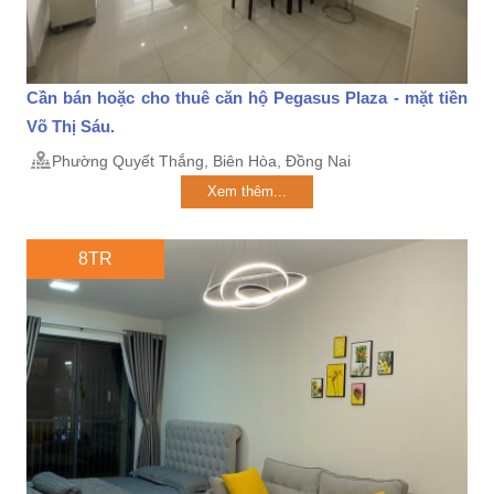
Cần bán hoặc cho thuê căn hộ Pegasus Plaza - mặt tiền
Võ Thị Sáu.
Phường Quyết Thắng, Biên Hòa, Đồng Nai
Xem thêm...
8TR