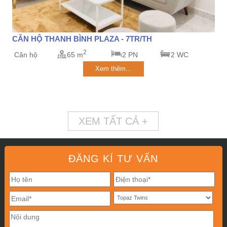
CĂN HỘ THANH BÌNH PLAZA - 7TR/TH
2
Căn hộ
65 m
2 PN
2 WC
Xem thêm...
XEM TẤT CẢ +
ĐĂNG KÍ TƯ VẤN