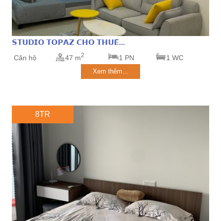
𝗦𝗧𝗨𝗗𝗜𝗢 𝗧𝗢𝗣𝗔𝗭 𝗖𝗛𝗢 𝗧𝗛𝗨𝗘̂...
2
Căn hộ
47 m
1 PN
1 WC
Xem thêm...
8TR