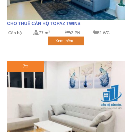
CHO THUÊ CĂN HỘ TOPAZ TWINS
2
Căn hộ
77 m
2 PN
2 WC
Xem thêm...
7tr