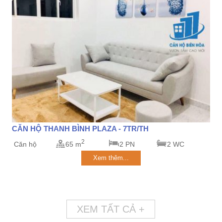
CĂN HỘ THANH BÌNH PLAZA - 7TR/TH
2
Căn hộ
65 m
2 PN
2 WC
Xem thêm...
XEM TẤT CẢ +