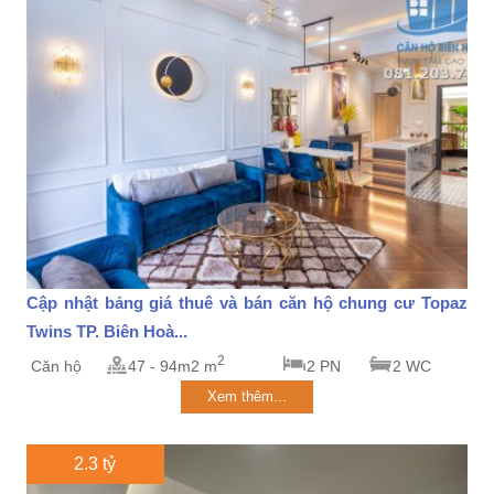
Cập nhật bảng giá thuê và bán căn hộ chung cư Topaz
Twins TP. Biên Hoà...
2
Căn hộ
47 - 94m2 m
2 PN
2 WC
Xem thêm...
2.3 tỷ