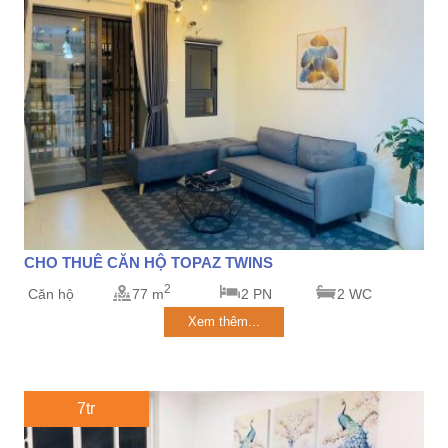
CHO THUÊ CĂN HỘ TOPAZ TWINS
2
Căn hộ
77 m
2 PN
2 WC
Xem thêm...
7tr