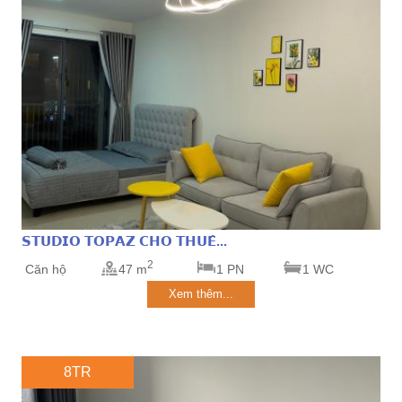
𝗦𝗧𝗨𝗗𝗜𝗢 𝗧𝗢𝗣𝗔𝗭 𝗖𝗛𝗢 𝗧𝗛𝗨𝗘̂...
2
Căn hộ
47 m
1 PN
1 WC
Xem thêm...
8TR