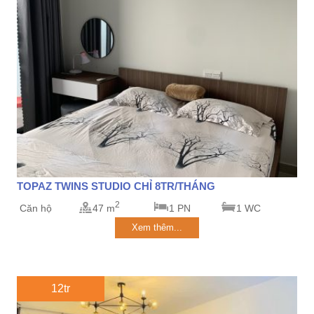
TOPAZ TWINS STUDIO CHỈ 8TR/THÁNG
2
Căn hộ
47 m
1 PN
1 WC
Xem thêm...
12tr