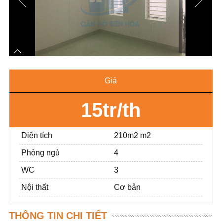
Giá
15tr/th
Diện tích
210m2 m2
Phòng ngủ
4
WC
3
Nội thất
Cơ bản
THÔNG TIN CHI TIẾT