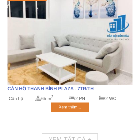
CĂN HỘ THANH BÌNH PLAZA - 7TR/TH
2
Căn hộ
65 m
2 PN
2 WC
Xem thêm...
XEM TẤT CẢ +