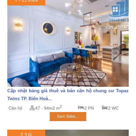
Cập nhật bảng giá thuê và bán căn hộ chung cư Topaz
Twins TP. Biên Hoà...
2
Căn hộ
47 - 94m2 m
2 PN
2 WC
Xem thêm...
2.3 tỷ