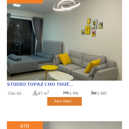
𝗦𝗧𝗨𝗗𝗜𝗢 𝗧𝗢𝗣𝗔𝗭 𝗖𝗛𝗢 𝗧𝗛𝗨𝗘̂...
2
Căn hộ
47 m
1 PN
1 WC
Xem thêm...
8TR