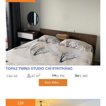
TOPAZ TWINS STUDIO CHỈ 8TR/THÁNG
2
Căn hộ
47 m
1 PN
1 WC
Xem thêm...
12tr