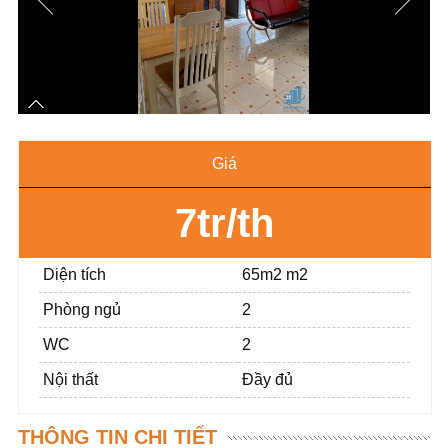
Giá
7tr/th
Diện tích
65m2 m2
Phòng ngủ
2
WC
2
Nội thất
Đầy đủ
THÔNG TIN CHI TIẾT