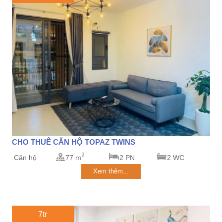
CHO THUÊ CĂN HỘ TOPAZ TWINS
2
Căn hộ
77 m
2 PN
2 WC
Xem thêm...
7tr