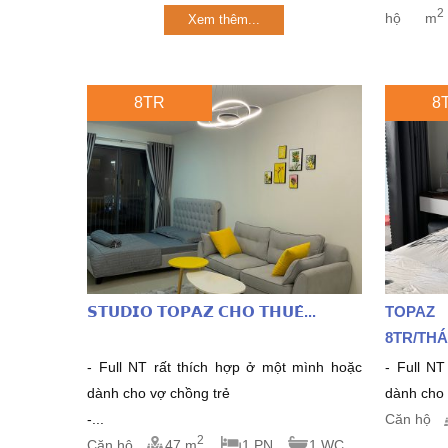
2
hộ
m
Xem thêm...
8TR
8
𝗦𝗧𝗨𝗗𝗜𝗢 𝗧𝗢𝗣𝗔𝗭 𝗖𝗛𝗢 𝗧𝗛𝗨𝗘̂...
TOPAZ
8TR/THA
- Full NT rất thích hợp ở một mình hoặc
- Full NT 
dành cho vợ chồng trẻ
dành cho v
-...
Căn hộ
2
Căn hộ
47 m
1 PN
1 WC