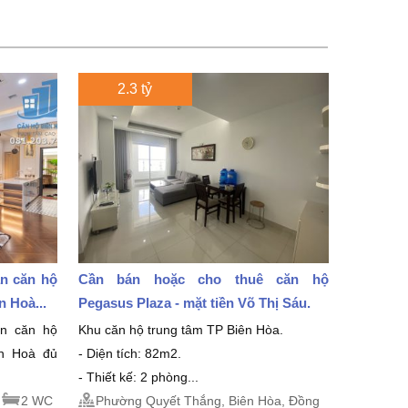
2.3 tỷ
án căn hộ
Cần bán hoặc cho thuê căn hộ
 Hoà...
Pegasus Plaza - mặt tiền Võ Thị Sáu.
án căn hộ
Khu căn hộ trung tâm TP Biên Hòa.
ên Hoà đủ
- Diện tích: 82m2.
- Thiết kế: 2 phòng...
2 WC
Phường Quyết Thắng, Biên Hòa, Đồng