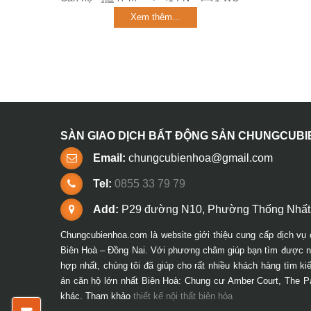
Xem thêm...
SÀN GIAO DỊCH BẤT ĐỘNG SẢN CHUNGCUB
Email:
chungcubienhoa@gmail.com
Tel:
0855 33 79 79
Add:
P29 đường N10, Phường Thống Nhất,
Chungcubienhoa.com là website giới thiệu cung cấp dịch vụ 
Biên Hoà – Đồng Nai. Với phương châm giúp bạn tìm được ng
hợp nhất, chúng tôi đã giúp cho rất nhiều khách hàng tìm k
án căn hộ lớn nhất Biên Hoà: Chung cư Amber Court, The P
khác. Tham khảo
thiết kế nội thất biên hòa