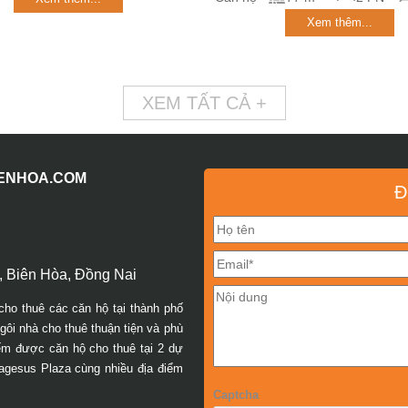
Xem thêm...
XEM TẤT CẢ +
IENHOA.COM
Đ
 Biên Hòa, Đồng Nai
cho thuê các căn hộ tại thành phố
ôi nhà cho thuê thuận tiện và phù
iếm được căn hộ cho thuê tại 2 dự
agesus Plaza cùng nhiều địa điểm
Captcha