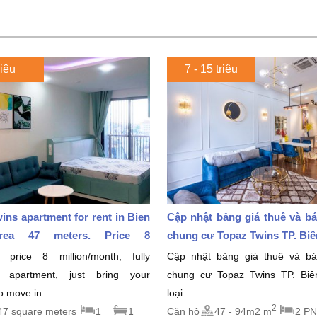
riệu
7 - 15 triệu
ins apartment for rent in Bien
Cập nhật bảng giá thuê và b
rea 47 meters. Price 8
chung cư Topaz Twins TP. Biên
month
 price 8 million/month, fully
Cập nhật bảng giá thuê và b
d apartment, just bring your
chung cư Topaz Twins TP. Bi
to move in.
loại...
2
47 square meters
1
1
Căn hộ
47 - 94m2 m
2 PN