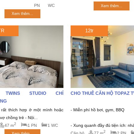
PN
WC
Xem thêm...
Xem thêm...
TR
12tr
 TWINS STUDIO CHỈ
CHO THUÊ CĂN HỘ TOPAZ 
́NG
rất thích hợp ở một mình hoặc
- Miễn phí hồ bơi, gym, BBQ
ợ chồng trẻ - Nội...
2
47 m
1 PN
1 WC
- Xung quanh đầy đủ tiện ích: nhà
2
Căn hộ
77 m
2 PN
Xem thêm...