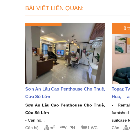
BÀI VIẾT LIÊN QUAN:
8 t
Sơn An Lầu Cao Penthouse Cho Thuê,
Topaz Tw
Cửa Sổ Lớn
Hoa, a
million/
Sơn An Lầu Cao Penthouse Cho Thuê,
- Rental
Cửa Sổ Lớn
furnishe
- Căn hộ...
suitcase 
2
Căn hộ
m
1 PN
1 WC
Căn