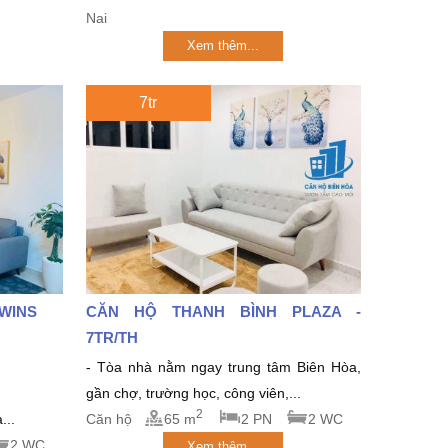
Nai
Xem thêm...
7tr
TWINS
CĂN HỘ THANH BÌNH PLAZA -
7TR/TH
- Tòa nhà nằm ngay trung tâm Biên Hòa,
gần chợ, trường học, công viên,...
2
...
Căn hộ
65 m
2 PN
2 WC
2 WC
Xem thêm...