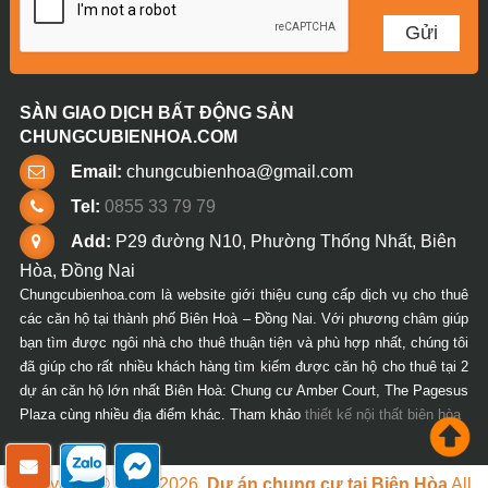
SÀN GIAO DỊCH BẤT ĐỘNG SẢN
CHUNGCUBIENHOA.COM
Email:
chungcubienhoa@gmail.com
Tel:
0855 33 79 79
Add:
P29 đường N10, Phường Thống Nhất, Biên
Hòa, Đồng Nai
Chungcubienhoa.com là website giới thiệu cung cấp dịch vụ cho thuê
các căn hộ tại thành phố Biên Hoà – Đồng Nai. Với phương châm giúp
bạn tìm được ngôi nhà cho thuê thuận tiện và phù hợp nhất, chúng tôi
đã giúp cho rất nhiều khách hàng tìm kiếm được căn hộ cho thuê tại 2
dự án căn hộ lớn nhất Biên Hoà: Chung cư Amber Court, The Pagesus
Plaza cùng nhiều địa điểm khác. Tham khảo
thiết kế nội thất biên hòa
Copyright © 2018-2026.
Dự án chung cư tại Biên Hòa
All