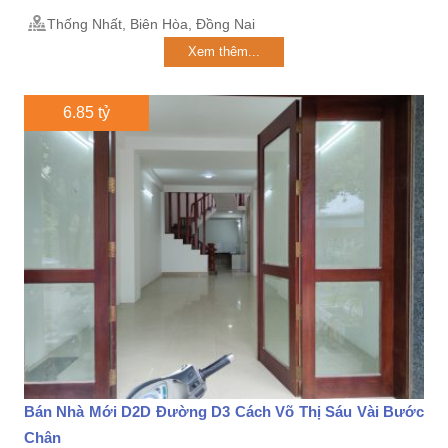
Thống Nhất, Biên Hòa, Đồng Nai
Xem thêm...
6.85 tỷ
Bán Nhà Mới D2D Đường D3 Cách Võ Thị Sáu Vài Bước
Chân