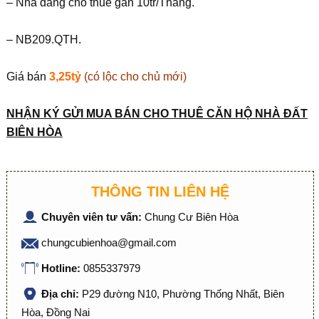
– Nhà đang cho thuê gần 10tr/Tháng.
– NB209.QTH.
Giá bán
3,25tỷ
(có lộc cho chủ mới)
NHẬN KÝ GỬI MUA BÁN CHO THUÊ CĂN HỘ NHÀ ĐẤT
BIÊN HÒA
THÔNG TIN LIÊN HỆ
Chuyên viên tư vấn:
Chung Cư Biên Hòa
chungcubienhoa@gmail.com
Hotline:
0855337979
Địa chỉ:
P29 đường N10, Phường Thống Nhất, Biên
Hòa, Đồng Nai