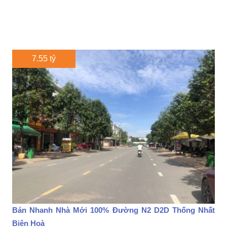
7.55 tỷ
Bán Nhanh Nhà Mới 100% Đường N2 D2D Thống Nhất
Biên Hoà