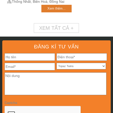
Thống Nhất, Biên Hoà, Đồng Nai
Xem thêm...
XEM TẤT CẢ +
ĐĂNG KÍ TƯ VẤN
Captcha