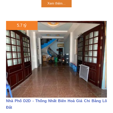
Xem thêm...
5.7 tỷ
Nhà Phố D2D - Thống Nhất Biên Hoà Giá Chỉ Bằng Lô
Đất