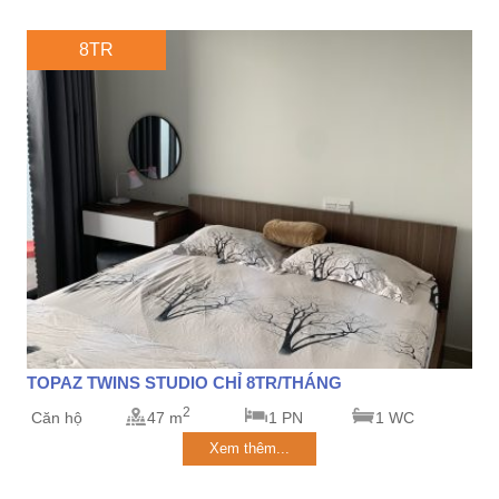
8TR
TOPAZ TWINS STUDIO CHỈ 8TR/THÁNG
2
Căn hộ
47 m
1 PN
1 WC
Xem thêm...