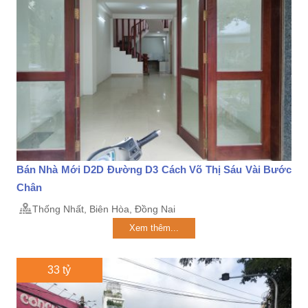
Bán Nhà Mới D2D Đường D3 Cách Võ Thị Sáu Vài Bước
Chân
Thống Nhất, Biên Hòa, Đồng Nai
Xem thêm...
33 tỷ