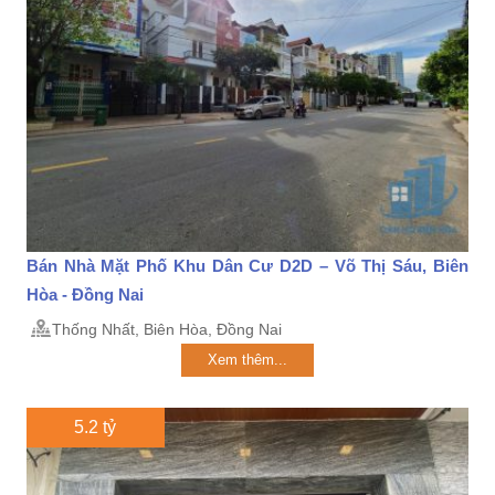
Bán Nhà Mặt Phố Khu Dân Cư D2D – Võ Thị Sáu, Biên
Hòa - Đồng Nai
Thống Nhất, Biên Hòa, Đồng Nai
Xem thêm...
5.2 tỷ