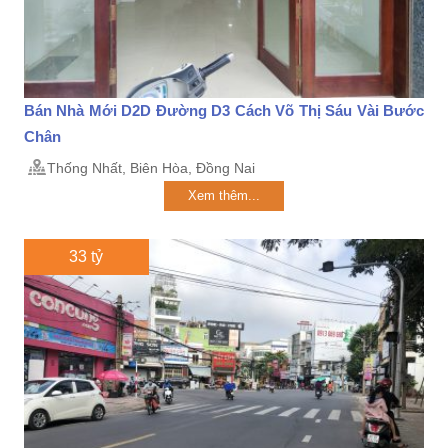
Bán Nhà Mới D2D Đường D3 Cách Võ Thị Sáu Vài Bước
Chân
Thống Nhất, Biên Hòa, Đồng Nai
Xem thêm...
33 tỷ