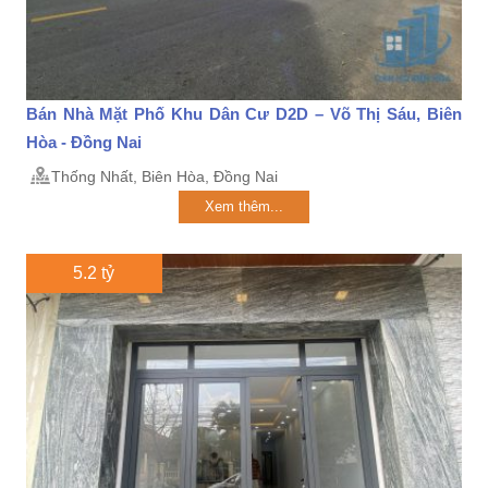
Bán Nhà Mặt Phố Khu Dân Cư D2D – Võ Thị Sáu, Biên
Hòa - Đồng Nai
Thống Nhất, Biên Hòa, Đồng Nai
Xem thêm...
5.2 tỷ