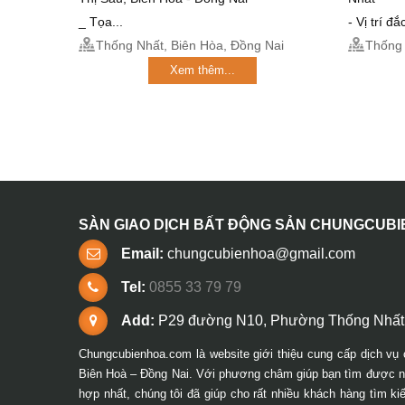
_ Tọa...
- Vị trí đ
Thống Nhất, Biên Hòa, Đồng Nai
Thống 
Xem thêm...
SÀN GIAO DỊCH BẤT ĐỘNG SẢN CHUNGCUB
Email:
chungcubienhoa@gmail.com
Tel:
0855 33 79 79
Add:
P29 đường N10, Phường Thống Nhất,
Chungcubienhoa.com là website giới thiệu cung cấp dịch vụ 
Biên Hoà – Đồng Nai. Với phương châm giúp bạn tìm được ng
hợp nhất, chúng tôi đã giúp cho rất nhiều khách hàng tìm k