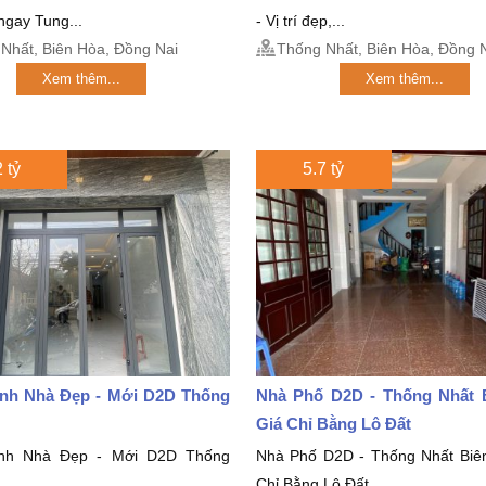
 ngay Tung...
- Vị trí đẹp,...
Nhất, Biên Hòa, Đồng Nai
Thống Nhất, Biên Hòa, Đồng 
Xem thêm...
Xem thêm...
 tỷ
5.7 tỷ
nh Nhà Đẹp - Mới D2D Thống
Nhà Phố D2D - Thống Nhất 
Giá Chỉ Bằng Lô Đất
nh Nhà Đẹp - Mới D2D Thống
Nhà Phố D2D - Thống Nhất Biê
Chỉ Bằng Lô Đất