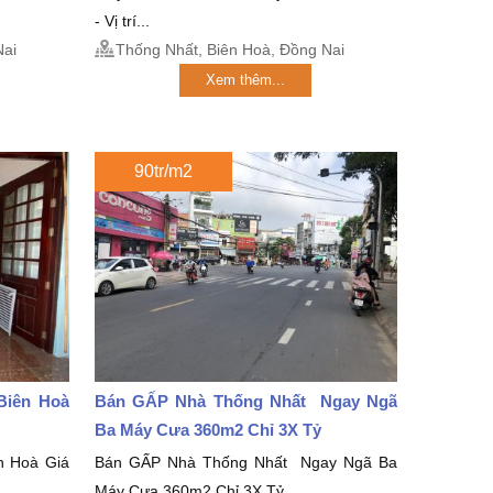
- Vị trí...
Nai
Thống Nhất, Biên Hoà, Đồng Nai
Xem thêm...
90tr/m2
Biên Hoà
Bán GẤP Nhà Thống Nhất Ngay Ngã
Ba Máy Cưa 360m2 Chỉ 3X Tỷ
n Hoà Giá
Bán GẤP Nhà Thống Nhất Ngay Ngã Ba
Máy Cưa 360m2 Chỉ 3X Tỷ