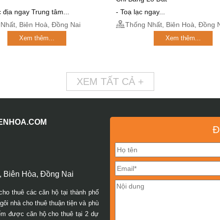
ắc địa ngay Trung tâm...
- Toạ lạc ngay...
Nhất, Biên Hoà, Đồng Nai
Thống Nhất, Biên Hoà, Đồng 
Xem thêm...
Xem thêm...
XEM TẤT CẢ +
IENHOA.COM
Đ
 Biên Hòa, Đồng Nai
cho thuê các căn hộ tại thành phố
ôi nhà cho thuê thuận tiện và phù
iếm được căn hộ cho thuê tại 2 dự