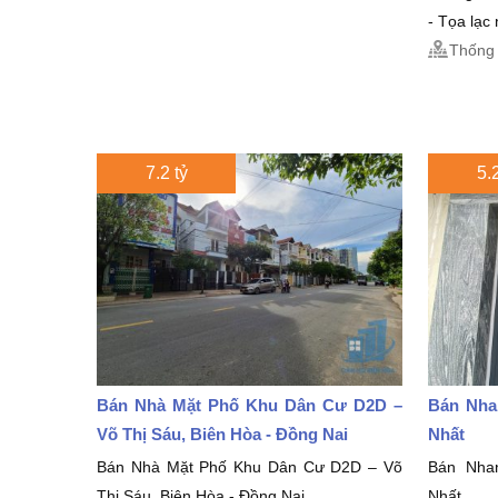
- Tọa lạc
Thống 
7.2 tỷ
5.2
Bán Nhà Mặt Phố Khu Dân Cư D2D –
Bán Nha
Võ Thị Sáu, Biên Hòa - Đồng Nai
Nhất
Bán Nhà Mặt Phố Khu Dân Cư D2D – Võ
Bán Nha
Thị Sáu, Biên Hòa - Đồng Nai
Nhất