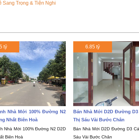
 Sang Trọng & Tiện Nghi
5 tỷ
6.85 tỷ
nh Nhà Mới 100% Đường N2
Bán Nhà Mới D2D Đường D3
ng Nhất Biên Hoà
Thị Sáu Vài Bước Chân
nh Nhà Mới 100% Đường N2 D2D
Bán Nhà Mới D2D Đường D3 Cá
ất Biên Hoà
Sáu Vài Bước Chân