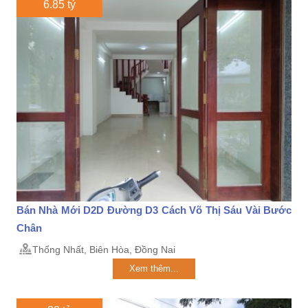
6.85 tỷ
Bán Nhà Mới D2D Đường D3 Cách Võ Thị Sáu Vài Bước
Chân
Thống Nhất, Biên Hòa, Đồng Nai
Xem thêm...