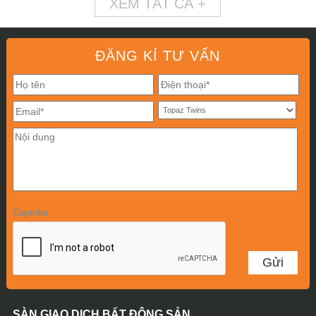
XEM TẤT CẢ +
ĐĂNG KÍ TƯ VẤN
Captcha
SÀN GIAO DỊCH BẤT ĐỘNG SẢN