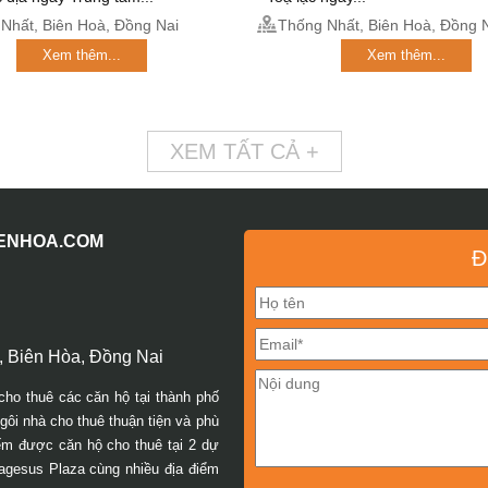
Nhất, Biên Hoà, Đồng Nai
Thống Nhất, Biên Hoà, Đồng 
Xem thêm...
Xem thêm...
XEM TẤT CẢ +
IENHOA.COM
Đ
 Biên Hòa, Đồng Nai
cho thuê các căn hộ tại thành phố
ôi nhà cho thuê thuận tiện và phù
iếm được căn hộ cho thuê tại 2 dự
agesus Plaza cùng nhiều địa điểm