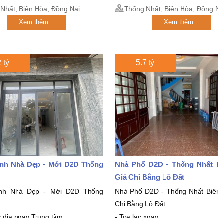
Nhất, Biên Hòa, Đồng Nai
Thống Nhất, Biên Hòa, Đồng 
Xem thêm...
Xem thêm...
 tỷ
5.7 tỷ
nh Nhà Đẹp - Mới D2D Thống
Nhà Phố D2D - Thống Nhất 
Giá Chỉ Bằng Lô Đất
nh Nhà Đẹp - Mới D2D Thống
Nhà Phố D2D - Thống Nhất Biê
Chỉ Bằng Lô Đất
ắc địa ngay Trung tâm...
- Toạ lạc ngay...