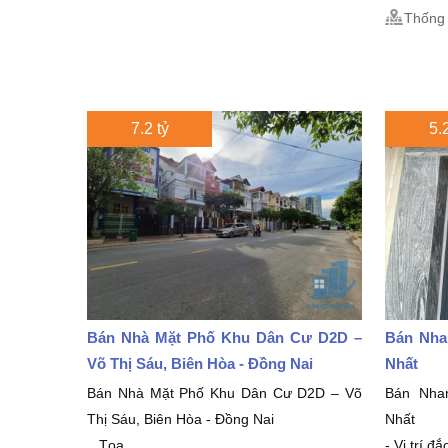
Thống 
7.2 tỷ
5.2
Bán Nhà Mặt Phố Khu Dân Cư D2D –
Bán Nha
Võ Thị Sáu, Biên Hòa - Đồng Nai
Nhất
Bán Nhà Mặt Phố Khu Dân Cư D2D – Võ
Bán Nha
Thị Sáu, Biên Hòa - Đồng Nai
Nhất
_ Tọa...
- Vị trí đ