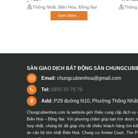
Thống Nhất, Biên Hòa, Đồng Nai
Thống 
Xem thêm...
SÀN GIAO DỊCH BẤT ĐỘNG SẢN CHUNGCUB
Email:
chungcubienhoa@gmail.com
Tel:
0855 33 79 79
Add:
P29 đường N10, Phường Thống Nhất,
Chungcubienhoa.com là website giới thiệu cung cấp dịch vụ 
Biên Hoà – Đồng Nai. Với phương châm giúp bạn tìm được ng
hợp nhất, chúng tôi đã giúp cho rất nhiều khách hàng tìm k
án căn hộ lớn nhất Biên Hoà: Chung cư Amber Court, The P