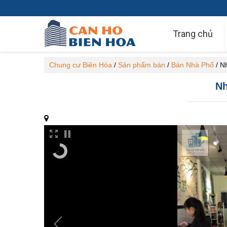
Trang chủ
Chung cư Biên Hòa
/
Sản phẩm bán
/
Bán Nhà Phố
/
Nh
Nh