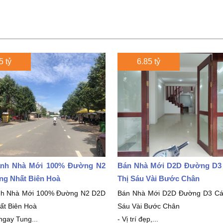
5 tỷ
6.85 tỷ
nh Nhà Mới 100% Đường N2
Bán Nhà Mới D2D Đường D3
ng Nhất Biên Hoà
Thị Sáu Vài Bước Chân
nh Nhà Mới 100% Đường N2 D2D
Bán Nhà Mới D2D Đường D3 Cá
ất Biên Hoà
Sáu Vài Bước Chân
 ngay Tung...
- Vị trí đẹp,...