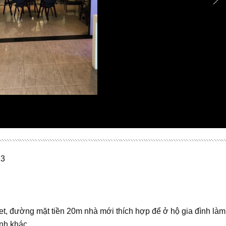
23
et, đường mặt tiền 20m nhà mới thích hợp để ở hộ gia đình là
anh khác….