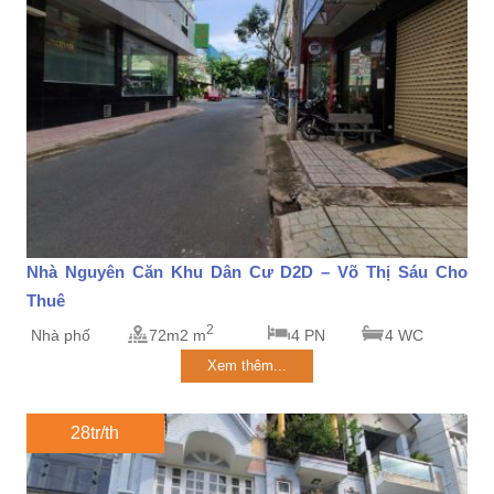
Nhà Nguyên Căn Khu Dân Cư D2D – Võ Thị Sáu Cho
Thuê
2
Nhà phố
72m2 m
4 PN
4 WC
Xem thêm...
28tr/th