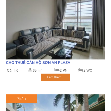
CHO THUÊ CĂN HỘ SƠN AN PLAZA
2
Căn hộ
65 m
2 PN
2 WC
Xem thêm...
7tr/th