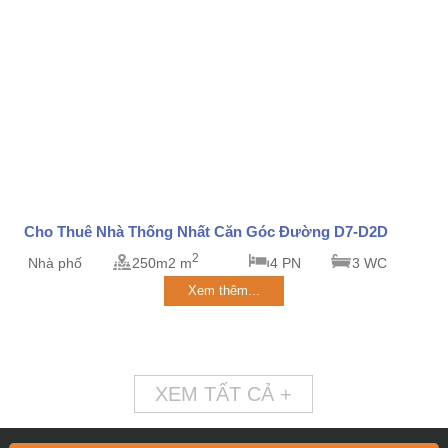
Cho Thuê Nhà Thống Nhất Căn Góc Đường D7-D2D
2
Nhà phố
250m2 m
4 PN
3 WC
Xem thêm...
XEM TẤT CẢ +