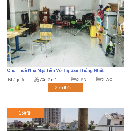
Cho Thuê Nhà Mặt Tiền Võ Thị Sáu Thống Nhất
2
Nhà phố
70m2 m
2 PN
2 WC
Xem thêm...
15tr/th