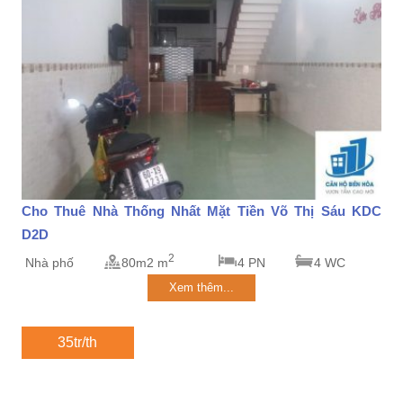
Cho Thuê Nhà Thống Nhất Mặt Tiền Võ Thị Sáu KDC
D2D
2
Nhà phố
80m2 m
4 PN
4 WC
Xem thêm...
35tr/th