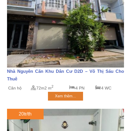
Nhà Nguyên Căn Khu Dân Cư D2D – Võ Thị Sáu Cho
Thuê
2
Căn hộ
72m2 m
4 PN
4 WC
Xem thêm...
20tr/th