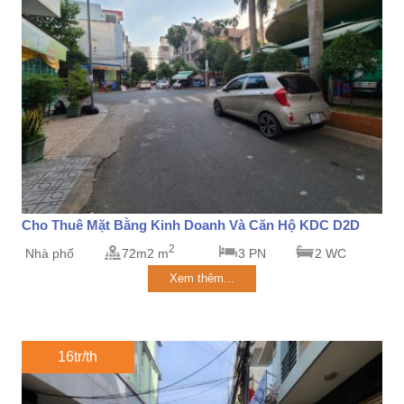
Cho Thuê Mặt Bằng Kinh Doanh Và Căn Hộ KDC D2D
2
Nhà phố
72m2 m
3 PN
2 WC
Xem thêm...
16tr/th