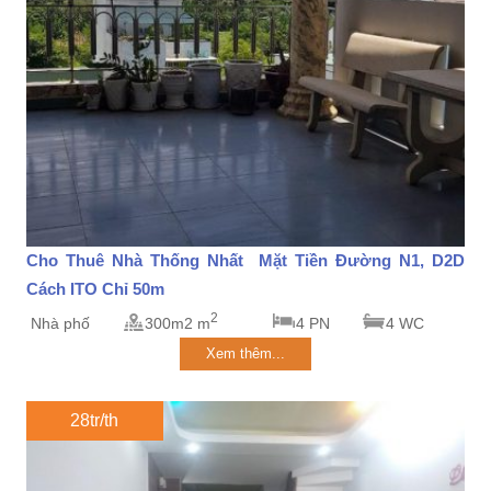
Cho Thuê Nhà Thống Nhất Mặt Tiền Đường N1, D2D
Cách ITO Chỉ 50m
2
Nhà phố
300m2 m
4 PN
4 WC
Xem thêm...
28tr/th