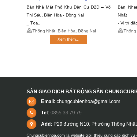
Bán Nhà Mặt Phố Khu Dân Cư D2D – Võ
Bán Nha
Thị Sáu, Biên Hòa - Đồng Nai
Nhất
_ Tọa...
- Vị trí đ
Thống Nhất, Biên Hòa, Đồng Nai
Thống 
Xem thêm...
SÀN GIAO DỊCH BẤT ĐỘNG SẢN CHUNGCUB
Email:
chungcubienhoa@gmail.com
Tel:
0855 33 79 79
Add:
P29 đường N10, Phường Thống Nhất,
Chungcubienhoa.com là website giới thiệu cung cấp dịch vụ 