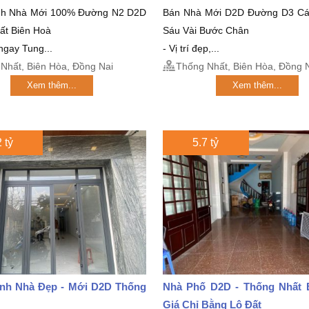
nh Nhà Mới 100% Đường N2 D2D
Bán Nhà Mới D2D Đường D3 Cá
ất Biên Hoà
Sáu Vài Bước Chân
 ngay Tung...
- Vị trí đẹp,...
Nhất, Biên Hòa, Đồng Nai
Thống Nhất, Biên Hòa, Đồng 
Xem thêm...
Xem thêm...
 tỷ
5.7 tỷ
nh Nhà Đẹp - Mới D2D Thống
Nhà Phố D2D - Thống Nhất 
Giá Chỉ Bằng Lô Đất