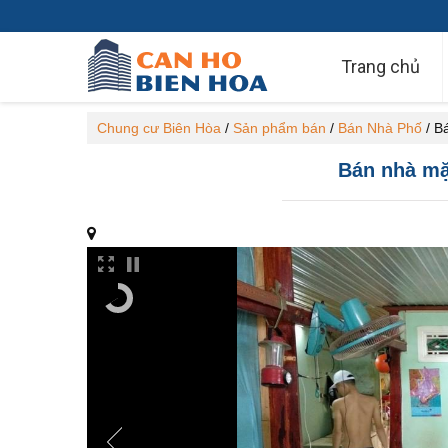
Trang chủ
Chung cư Biên Hòa
/
Sản phẩm bán
/
Bán Nhà Phố
/
Bá
Bán nhà mặ