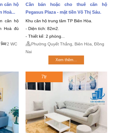
án căn hộ
Cần bán hoặc cho thuê căn hộ
 Hoà...
Pegasus Plaza - mặt tiền Võ Thị Sáu.
án căn hộ
Khu căn hộ trung tâm TP Biên Hòa.
ên Hoà đủ
- Diện tích: 82m2.
- Thiết kế: 2 phòng...
2 WC
Phường Quyết Thắng, Biên Hòa, Đồng
Nai
Xem thêm...
7tr