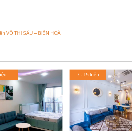
 tiền VÕ THỊ SÁU – BIÊN HOÀ
riệu
7 - 15 triệu