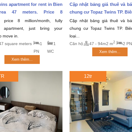
ins apartment for rent in Bien
Cập nhật bảng giá thuê và b
rea 47 meters. Price 8
chung cư Topaz Twins TP. Biên
month
 price 8 million/month, fully
Cập nhật bảng giá thuê và b
d apartment, just bring your
chung cư Topaz Twins TP. Bi
to move in.
loại...
2
47 square meters
1
1
Căn hộ
47 - 94m2 m
2 PN
PN
WC
Xem thêm...
Xem thêm...
TR
12tr