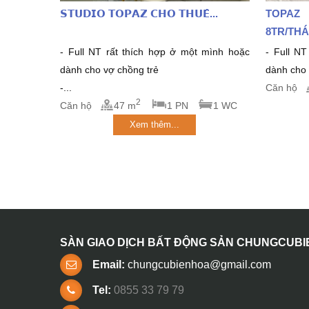
𝗦𝗧𝗨𝗗𝗜𝗢 𝗧𝗢𝗣𝗔𝗭 𝗖𝗛𝗢 𝗧𝗛𝗨𝗘̂...
TOPAZ
8TR/THA
- Full NT rất thích hợp ở một mình hoặc
- Full NT 
dành cho vợ chồng trẻ
dành cho v
-...
Căn hộ
2
Căn hộ
47 m
1 PN
1 WC
Xem thêm...
SÀN GIAO DỊCH BẤT ĐỘNG SẢN CHUNGCUB
Email:
chungcubienhoa@gmail.com
Tel:
0855 33 79 79