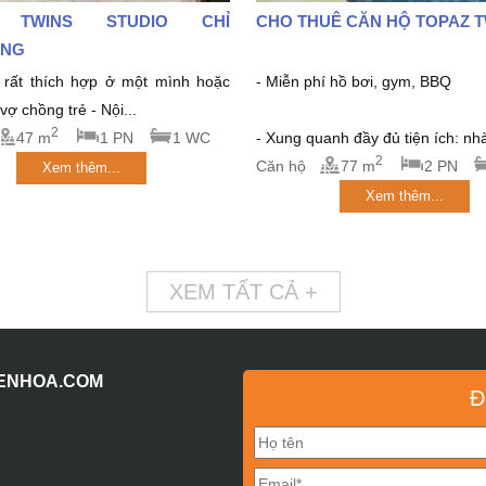
 TWINS STUDIO CHỈ
CHO THUÊ CĂN HỘ TOPAZ 
́NG
rất thích hợp ở một mình hoặc
- Miễn phí hồ bơi, gym, BBQ
ợ chồng trẻ - Nội...
2
47 m
1 PN
1 WC
- Xung quanh đầy đủ tiện ích: nhà
2
Căn hộ
77 m
2 PN
Xem thêm...
Xem thêm...
XEM TẤT CẢ +
IENHOA.COM
Đ