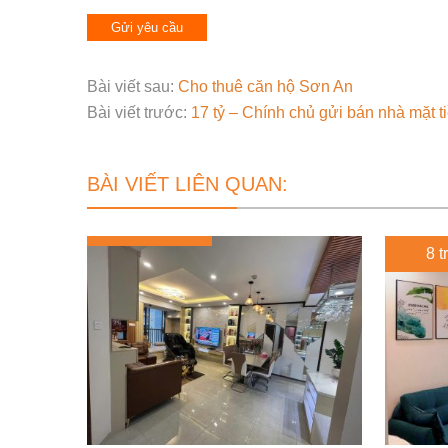
Bài viết sau:
Cho thuê căn hộ Sơn An
Bài viết trước:
17 tỷ – Chính chủ gửi bán nhà mặt
BÀI VIẾT LIÊN QUAN:
8 t