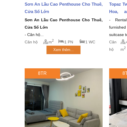
Sơn An Lầu Cao Penthouse Cho Thuê,
Topaz Tw
Cửa Sổ Lớn
Hoa, a
million/
Sơn An Lầu Cao Penthouse Cho Thuê,
- Rental
Cửa Sổ Lớn
furnishe
- Căn hộ...
suitcase 
2
Căn hộ
m
1 PN
1 WC
Căn
2
hộ
m
Xem thêm...
8TR
8