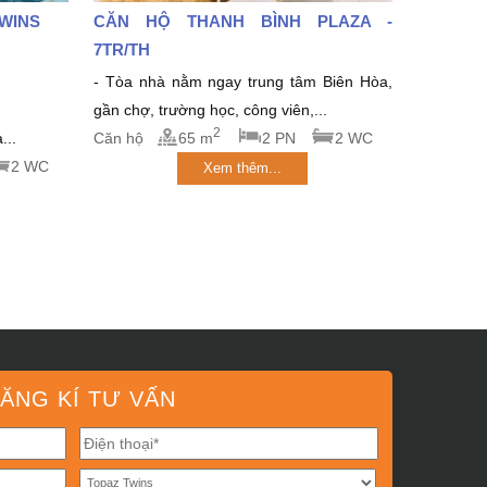
TWINS
CĂN HỘ THANH BÌNH PLAZA -
7TR/TH
- Tòa nhà nằm ngay trung tâm Biên Hòa,
gần chợ, trường học, công viên,...
2
...
Căn hộ
65 m
2 PN
2 WC
2 WC
Xem thêm...
ĂNG KÍ TƯ VẤN