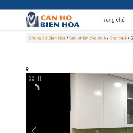
Trang chủ
Chung cư Biên Hòa
/
Sản phẩm cho thuê
/
Cho thuê
/
S