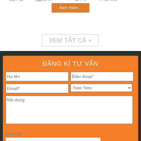
Xem thêm...
XEM TẤT CẢ +
ĐĂNG KÍ TƯ VẤN
Captcha