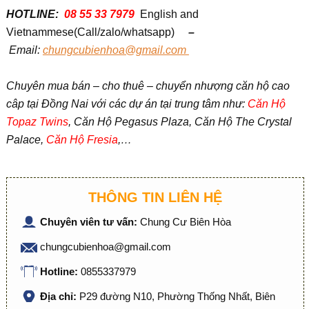
HOTLINE:
08 55 33 7979
English and
Vietnammese(Call/zalo/whatsapp)
–
Em
ail:
chungcubienhoa@gmail.com
Chuyên mua bán – cho thuê – chuyển nhượng căn hộ cao
câp tại Đồng Nai với các dự án tại trung tâm như:
Căn Hộ
Topaz Twins
, Căn Hộ Pegasus Plaza, Căn Hộ The Crystal
Palace,
Căn Hộ Fresia
,…
THÔNG TIN LIÊN HỆ
Chuyên viên tư vấn:
Chung Cư Biên Hòa
chungcubienhoa@gmail.com
Hotline:
0855337979
Địa chỉ:
P29 đường N10, Phường Thống Nhất, Biên