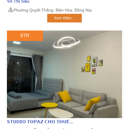
Võ Thị Sáu.
Phường Quyết Thắng, Biên Hòa, Đồng Nai
Xem thêm...
8TR
𝗦𝗧𝗨𝗗𝗜𝗢 𝗧𝗢𝗣𝗔𝗭 𝗖𝗛𝗢 𝗧𝗛𝗨𝗘̂...