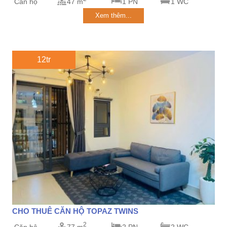
Căn hộ
47 m
1 PN
1 WC
Xem thêm...
12tr
CHO THUÊ CĂN HỘ TOPAZ TWINS
2