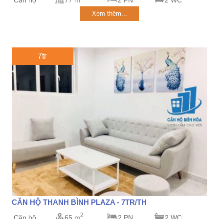
Căn hộ
77 m
2 PN
2 WC
Xem thêm...
7tr
CĂN HỘ THANH BÌNH PLAZA - 7TR/TH
2
Căn hộ
65 m
2 PN
2 WC