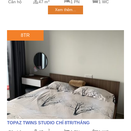
2
Căn hộ
47 m
1 PN
1 WC
Xem thêm...
8TR
TOPAZ TWINS STUDIO CHỈ 8TR/THÁNG
2