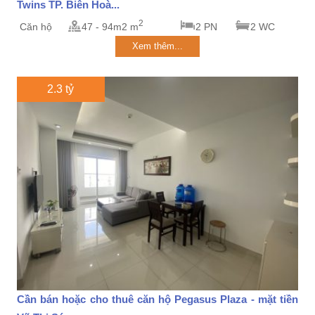
Twins TP. Biên Hoà...
2
Căn hộ
47 - 94m2 m
2 PN
2 WC
Xem thêm...
2.3 tỷ
Cần bán hoặc cho thuê căn hộ Pegasus Plaza - mặt tiền