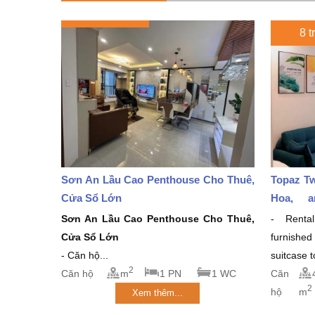
8 t
Sơn An Lầu Cao Penthouse Cho Thuê,
Topaz Tw
Cửa Sổ Lớn
Hoa, a
million/
Sơn An Lầu Cao Penthouse Cho Thuê,
- Rental
Cửa Sổ Lớn
furnishe
- Căn hộ...
suitcase 
2
Căn hộ
m
1 PN
1 WC
Căn
2
hộ
m
Xem thêm...