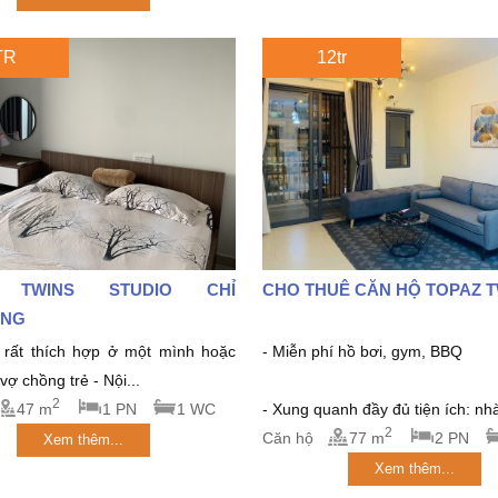
TR
12tr
 TWINS STUDIO CHỈ
CHO THUÊ CĂN HỘ TOPAZ 
́NG
rất thích hợp ở một mình hoặc
- Miễn phí hồ bơi, gym, BBQ
ợ chồng trẻ - Nội...
2
47 m
1 PN
1 WC
- Xung quanh đầy đủ tiện ích: nhà
2
Căn hộ
77 m
2 PN
Xem thêm...
Xem thêm...