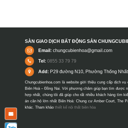
SÀN GIAO DỊCH BẤT ĐỘNG SẢN CHUNGCUB
Email:
chungcubienhoa@gmail.com
Tel:
0855 33 79 79
Add:
P29 đường N10, Phường Thống Nhất,
Chungcubienhoa.com là website giới thiệu cung cấp dịch vụ 
Biên Hoà – Đồng Nai. Với phương châm giúp bạn tìm được ng
hợp nhất, chúng tôi đã giúp cho rất nhiều khách hàng tìm k
án căn hộ lớn nhất Biên Hoà: Chung cư Amber Court, The P
khác. Tham khảo
thiết kế nội thất biên hòa