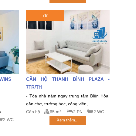
7tr
TWINS
CĂN HỘ THANH BÌNH PLAZA -
7TR/TH
- Tòa nhà nằm ngay trung tâm Biên Hòa,
gần chợ, trường học, công viên,...
2
...
Căn hộ
65 m
2 PN
2 WC
2 WC
Xem thêm...