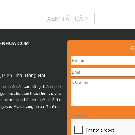
XEM TẤT CẢ +
IENHOA.COM
Đ
 Biên Hòa, Đồng Nai
cho thuê các căn hộ tại thành phố
ôi nhà cho thuê thuận tiện và phù
iếm được căn hộ cho thuê tại 2 dự
agesus Plaza cùng nhiều địa điểm
Captcha