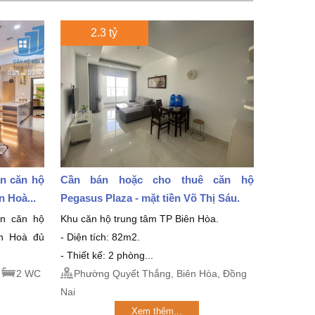
2.3 tỷ
án căn hộ
Cần bán hoặc cho thuê căn hộ
 Hoà...
Pegasus Plaza - mặt tiền Võ Thị Sáu.
án căn hộ
Khu căn hộ trung tâm TP Biên Hòa.
ên Hoà đủ
- Diện tích: 82m2.
- Thiết kế: 2 phòng...
2 WC
Phường Quyết Thắng, Biên Hòa, Đồng
Nai
Xem thêm...