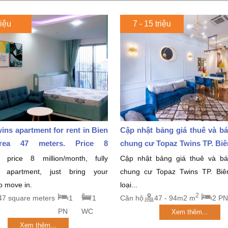
riệu
7 - 15 triệu
ins apartment for rent in Bien
Cập nhật bảng giá thuê và b
rea 47 meters. Price 8
chung cư Topaz Twins TP. Biên
month
 price 8 million/month, fully
Cập nhật bảng giá thuê và b
d apartment, just bring your
chung cư Topaz Twins TP. Bi
to move in.
loại...
2
47 square meters
1
1
Căn hộ
47 - 94m2 m
2 PN
PN
WC
Xem thêm...
Xem thêm...