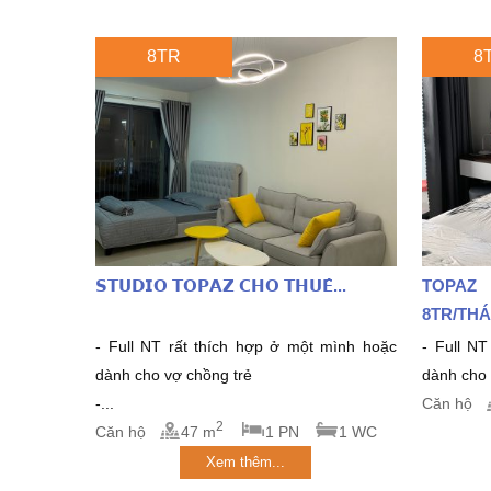
8TR
8
𝗦𝗧𝗨𝗗𝗜𝗢 𝗧𝗢𝗣𝗔𝗭 𝗖𝗛𝗢 𝗧𝗛𝗨𝗘̂...
TOPAZ
8TR/THA
- Full NT rất thích hợp ở một mình hoặc
- Full NT 
dành cho vợ chồng trẻ
dành cho v
-...
Căn hộ
2
Căn hộ
47 m
1 PN
1 WC
Xem thêm...