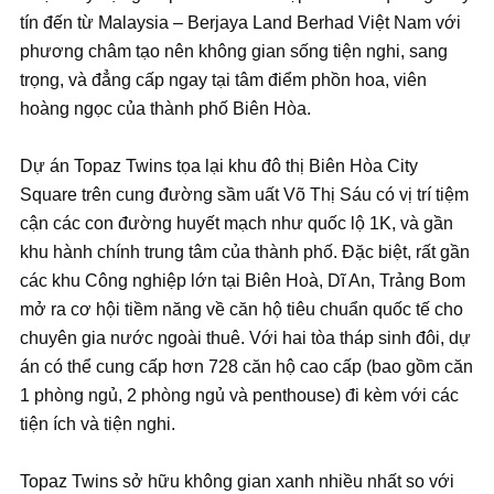
tín đến từ Malaysia – Berjaya Land Berhad Việt Nam với
phương châm tạo nên không gian sống tiện nghi, sang
trọng, và đẳng cấp ngay tại tâm điểm phồn hoa, viên
hoàng ngọc của thành phố Biên Hòa.
Dự án Topaz Twins tọa lại khu đô thị Biên Hòa City
Square trên cung đường sầm uất Võ Thị Sáu có vị trí tiệm
cận các con đường huyết mạch như quốc lộ 1K, và gần
khu hành chính trung tâm của thành phố. Đặc biệt, rất gần
các khu Công nghiệp lớn tại Biên Hoà, Dĩ An, Trảng Bom
mở ra cơ hội tiềm năng về căn hộ tiêu chuẩn quốc tế cho
chuyên gia nước ngoài thuê. Với hai tòa tháp sinh đôi, dự
án có thể cung cấp hơn 728 căn hộ cao cấp (bao gồm căn
1 phòng ngủ, 2 phòng ngủ và penthouse) đi kèm với các
tiện ích và tiện nghi.
Topaz Twins sở hữu không gian xanh nhiều nhất so với