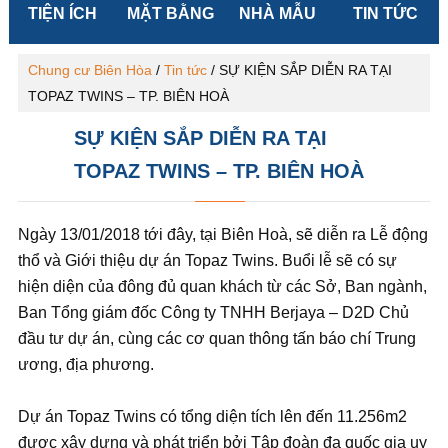
TIỆN ÍCH
MẶT BẰNG
NHÀ MẪU
TIN TỨC
Chung cư Biên Hòa
/
Tin tức
/
SỰ KIỆN SẮP DIỄN RA TẠI
TOPAZ TWINS – TP. BIÊN HOÀ
SỰ KIỆN SẮP DIỄN RA TẠI
TOPAZ TWINS – TP. BIÊN HOÀ
Ngày 13/01/2018 tới đây, tại Biên Hoà, sẽ diễn ra Lễ động
thổ và Giới thiệu dự án Topaz Twins. Buổi lễ sẽ có sự
hiện diện của đông đủ quan khách từ các Sở, Ban ngành,
Ban Tổng giám đốc Công ty TNHH Berjaya – D2D Chủ
đầu tư dự án, cùng các cơ quan thông tấn báo chí Trung
ương, địa phương.
Dự án Topaz Twins có tổng diện tích lên đến 11.256m2
được xây dựng và phát triển bởi Tập đoàn đa quốc gia uy