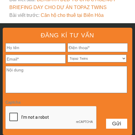
BRIEFING DAY CHO DỰ ÁN TOPAZ TWINS
Bài viết trước:
Căn hộ cho thuê tại Biên Hòa
ĐĂNG KÍ TƯ VẤN
Captcha