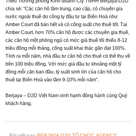
Theo Trưởng phòng Kinh doanh Cty TNHH Berjaya-D2D
chia sẻ: “Các căn hộ tầm trung, cao cấp, có chuyên gia
nước ngoài thuê do công ty đầu tư tại Biên Hoà như
Amber Court đã bán hết và có công suất cho thuê tốt. Tại
Amber Court, hơn 70% căn hộ được các chuyên gia thuê,
các căn hộ một phòng ngủ có mức giá thuê tối thiểu 8-12
triệu đồng mỗi tháng, công suất khai thác gần đạt 100%.
Tính ra mỗi năm, nhà đầu tư căn hộ cho thuê có thể thu về
trên 100 triệu đồng. Với mức giá đầu tư khoảng một tỷ
đồng mỗi căn ban đầu, tỷ suất sinh lời của căn hộ cho
thuê tại Biên Hoà vào tầm 9-10% mỗi năm”.
Berjaya – D2D Việt Nam vinh hạnh đồng hành cùng Quý
khách hàng.
Bài viết sau:
BERJAYA-D2D TỔ CHỨC AGENCY