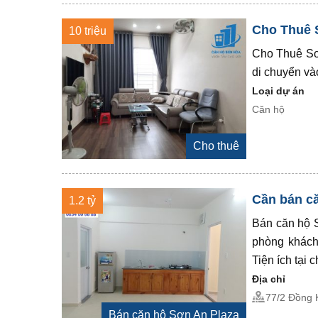
Cho Thuê S
10 triệu
Cho Thuê Sơ
di chuyển và
Loại dự án
Căn hộ
Cho thuê
Cần bán că
1.2 tỷ
Bán căn hộ S
phòng khách 
Tiện ích tại 
Địa chỉ
77/2 Đồng 
Bán căn hộ Sơn An Plaza