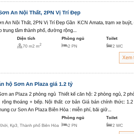
ơn An Nội Thất, 2PN Vị Trí Đẹp
n An Nội Thất, 2PN Vị Trí Đẹp Gần KCN Amata, trạm xe buýt,
o trung tâm thành phố, đường rộng...
Diện tích
Phòng ngủ
Toilet
2
70 m2 m
2 PN
2 WC
Xem 
n hộ Sơn An Plaza giá 1.2 tỷ
ơn an Plaza 2 phòng ngủ Thiết kế căn hộ: 2 phòng ngủ, 2 ph
rộng thoáng + bếp. Nội thất: cơ bản Giá bán chính thức: 1.2
chung cư Sơn An Plaza Biên Hòa : miễn phí, bãi giữ...
Phòng ngủ
Toilet
Khởi, Kp3, Thành phố Biên Hòa
2 PN
2 WC