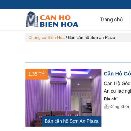
Trang chủ
Chung cư Biên Hòa
/
Bán căn hộ Sơn an Plaza
Căn Hộ Gó
1.35 TỶ
Căn Hộ Góc 
An cư lạc ngh
Địa chỉ
Đồng Khởi,
Bán căn hộ Sơn An Plaza