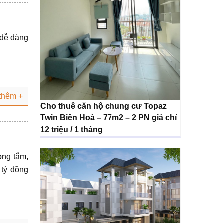
 dễ dàng
thêm +
Cho thuê căn hộ chung cư Topaz
Twin Biên Hoà – 77m2 – 2 PN giá chỉ
12 triệu / 1 tháng
òng tắm,
 tỷ đồng