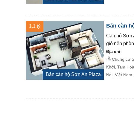
Bán căn h
1,1 tỷ
Căn hộ Sơn A
gió nên phòn
Địa chỉ
Chung cư S
Khởi, Tam Hoà
Bán căn hộ Sơn An Plaza
Nai, Việt Nam