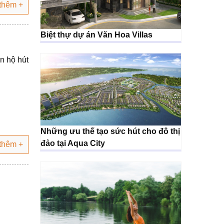
thêm +
Biệt thự dự án Văn Hoa Villas
n hộ hút
Những ưu thế tạo sức hút cho đô thị
đảo tại Aqua City
thêm +