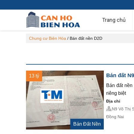
Trang chủ
Chung cư Biên Hòa
/
Bán đất nền D2D
Bán đất N9
13 tỷ
Bán đất nền
riêng biệt
Địa chỉ
N9 Võ Thị 
Đồng Nai
Bán Đất Nền