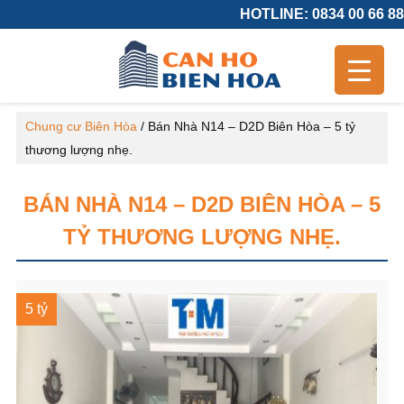
HOTLINE: 0834 00 66 88
Chung cư Biên Hòa
/
Bán Nhà N14 – D2D Biên Hòa – 5 tỷ
thương lượng nhẹ.
BÁN NHÀ N14 – D2D BIÊN HÒA – 5
TỶ THƯƠNG LƯỢNG NHẸ.
5 tỷ