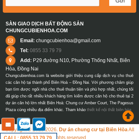
SÀN GIAO DỊCH BẤT ĐỘNG SẢN
CHUNGCUBIENHOA.COM
Email:
chungcubienhoa@gmail.com
Tel:
0855 33 79 79
Add:
P29 đường N10, Phường Thống Nhất, Biên
Hòa, Đồng Nai
Chungcubienhoa.com là website giới thiệu cung cấp dịch vụ cho thuê
các căn hộ tại thành phố Biên Hoà – Đồng Nai. Với phương châm giúp
bạn tìm được ngôi nhà cho thuê thuận tiện và phù hợp nhất, chúng tôi
đã giúp cho rất nhiều khách hàng tìm kiếm được căn hộ cho thuê tại 2
dự án căn hộ lớn nhất Biên Hoà: Chung cư Amber Court, The Pagesus
Plaza cùng nhiều địa điểm khác. Tham khảo
thiết kế nội thất biên hòa
Copyright © 2018-2026.
Dự án chung cư tại Biên Hòa
All
rights reserved
CALL: 0855 33 79 79