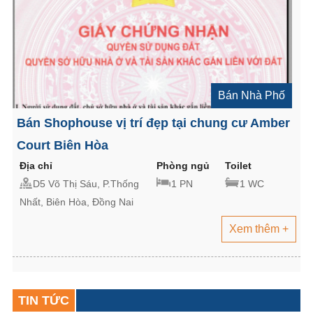
Bán Nhà Phố
Bán Shophouse vị trí đẹp tại chung cư Amber
Court Biên Hòa
Địa chỉ
Phòng ngủ
Toilet
D5 Võ Thị Sáu, P.Thống
1 PN
1 WC
Nhất, Biên Hòa, Đồng Nai
Xem thêm +
TIN TỨC