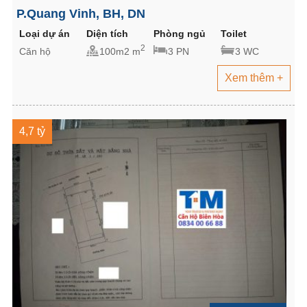
P.Quang Vinh, BH, DN
Loại dự án
Diện tích
Phòng ngủ
Toilet
2
Căn hộ
100m2 m
3 PN
3 WC
Xem thêm +
4,7 tỷ