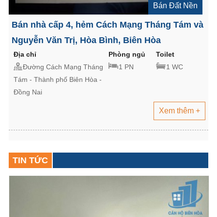
Bán Đất Nền
Bán nhà cấp 4, hẻm Cách Mạng Tháng Tám và
Nguyễn Văn Trị, Hòa Bình, Biên Hòa
Địa chỉ
Phòng ngủ
Toilet
Đường Cách Mạng Tháng
1 PN
1 WC
Tám - Thành phố Biên Hòa -
Đồng Nai
Xem thêm +
TIN TỨC