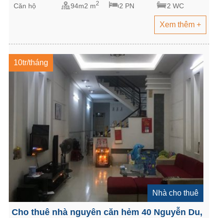
2
Căn hộ
94m2 m
2 PN
2 WC
Xem thêm +
10tr/tháng
Nhà cho thuê
Cho thuê nhà nguyên căn hẻm 40 Nguyễn Du,