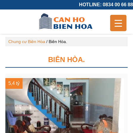
HOTLINE: 0834 00 66 88
Chung cư Biên Hòa
/
Biên Hòa.
BIÊN HÒA.
5,4 tỷ