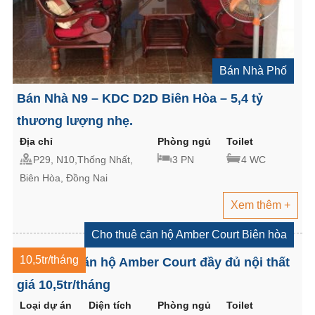
Bán Nhà Phố
Bán Nhà N9 – KDC D2D Biên Hòa – 5,4 tỷ
thương lượng nhẹ.
Địa chỉ
Phòng ngủ
Toilet
P29, N10,Thống Nhất,
3 PN
4 WC
Biên Hòa, Đồng Nai
Xem thêm +
Cho thuê căn hộ Amber Court Biên hòa
10,5tr/tháng
Cho thuê căn hộ Amber Court đầy đủ nội thất
giá 10,5tr/tháng
Loại dự án
Diện tích
Phòng ngủ
Toilet