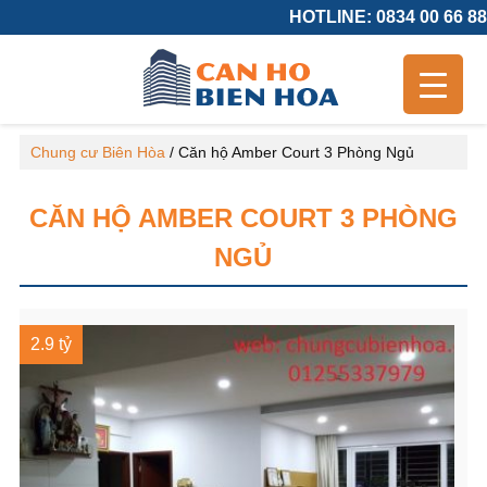
HOTLINE: 0834 00 66 88
Chung cư Biên Hòa
/
Căn hộ Amber Court 3 Phòng Ngủ
CĂN HỘ AMBER COURT 3 PHÒNG
NGỦ
2.9 tỷ