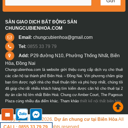
SÀN GIAO DỊCH BẤT ĐỘNG SẢN
CHUNGCUBIENHOA.COM
Email:
chungcubienhoa@gmail.com
Tel:
0855 33 79 79
Add:
P29 đường N10, Phường Thống Nhất, Biên
Hòa, Đồng Nai
Chungcubienhoa.com là website giới thiệu cung cấp dịch vụ cho thuê
các căn hộ tại thành phố Biên Hoà – Đồng Nai. Với phương châm giúp
bạn tìm được ngôi nhà cho thuê thuận tiện và phù hợp nhất, chúng tôi
đã giúp cho rất nhiều khách hàng tìm kiếm được căn hộ cho thuê tại 2
dự án căn hộ lớn nhất Biên Hoà: Chung cư Amber Court, The Pagesus
Plaza cùng nhiều địa điểm khác. Tham khảo
thiết kế nội thất biên hòa
Copyright © 2018-2026.
Dự án chung cư tại Biên Hòa
All
rights reserved
CALL: 0855 33 79 79