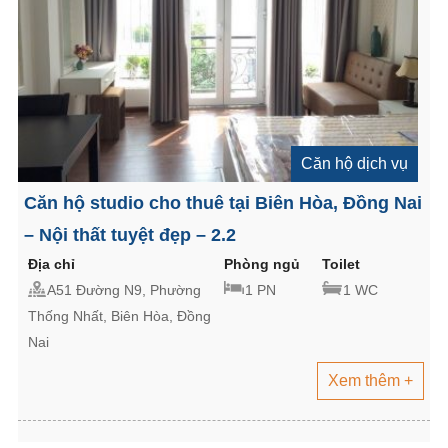
Căn hộ dịch vụ
Căn hộ studio cho thuê tại Biên Hòa, Đồng Nai
– Nội thất tuyệt đẹp – 2.2
Địa chỉ
Phòng ngủ
Toilet
A51 Đường N9, Phường
1 PN
1 WC
Thống Nhất, Biên Hòa, Đồng
Nai
Xem thêm +