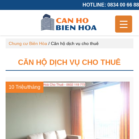
HOTLINE: 0834 00 66 88
Chung cư Biên Hòa
/
Căn hộ dịch vụ cho thuê
CĂN HỘ DỊCH VỤ CHO THUÊ
10 Triệu/tháng