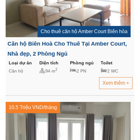
Cho thuê căn hộ Amber Court Biên hòa
Căn hộ Biên Hoà Cho Thuê Tại Amber Court,
Nhà đẹp, 2 Phòng Ngủ
Loại dự án
Diện tích
Phòng ngủ
Toilet
2
Căn hộ
94 m
2 PN
2 WC
Xem thêm +
10.5 Triệu VND/tháng