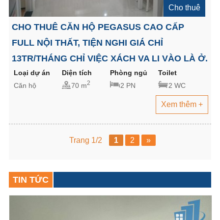
Cho thuê
CHO THUÊ CĂN HỘ PEGASUS CAO CẤP
FULL NỘI THẤT, TIỆN NGHI GIÁ CHỈ
13TR/THÁNG CHỈ VIỆC XÁCH VA LI VÀO LÀ Ở.
Loại dự án
Diện tích
Phòng ngủ
Toilet
2
Căn hộ
70 m
2 PN
2 WC
Xem thêm +
Trang 1/2
1
2
»
TIN TỨC