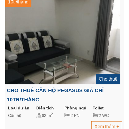
10tr/tháng
Cho thuê
CHO THUÊ CĂN HỘ PEGASUS GIÁ CHỈ
10TR/THÁNG
Loại dự án
Diện tích
Phòng ngủ
Toilet
2
Căn hộ
62 m
2 PN
2 WC
Xem thêm +