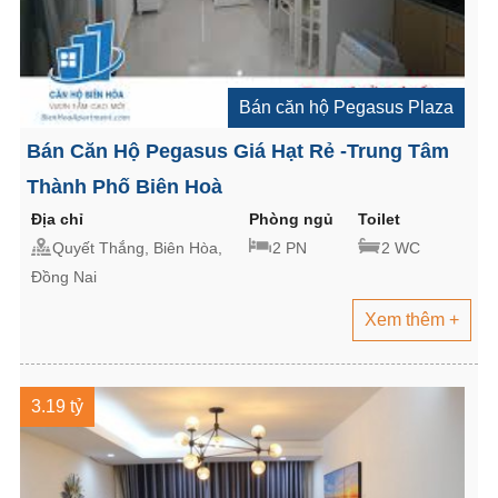
Bán căn hộ Pegasus Plaza
Bán Căn Hộ Pegasus Giá Hạt Rẻ -Trung Tâm
Thành Phố Biên Hoà
Địa chỉ
Phòng ngủ
Toilet
Quyết Thắng, Biên Hòa,
2 PN
2 WC
Đồng Nai
Xem thêm +
3.19 tỷ