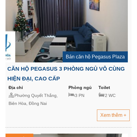
Bán căn hộ Pegasus Plaza
CĂN HỘ PEGASUS 3 PHÒNG NGỦ VÔ CÙNG
HIỆN ĐẠI, CAO CẤP
Địa chỉ
Phòng ngủ
Toilet
Phường Quyết Thắng,
3 PN
2 WC
Biên Hòa, Đồng Nai
Xem thêm +