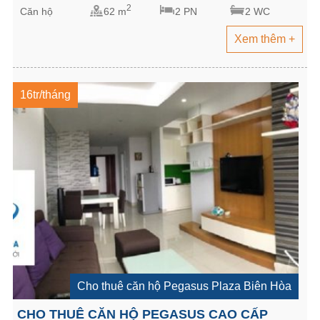
2
Căn hộ
62 m
2 PN
2 WC
Xem thêm +
16tr/tháng
Cho thuê căn hộ Pegasus Plaza Biên Hòa
CHO THUÊ CĂN HỘ PEGASUS CAO CẤP