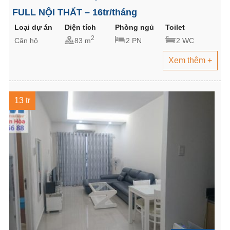
FULL NỘI THẤT – 16tr/tháng
Loại dự án
Diện tích
Phòng ngủ
Toilet
2
Căn hộ
83 m
2 PN
2 WC
Xem thêm +
13 tr