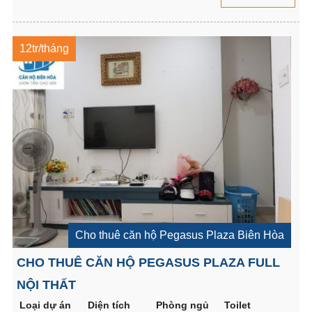
12tr/tháng
Cho thuê căn hộ Pegasus Plaza Biên Hòa
CHO THUÊ CĂN HỘ PEGASUS PLAZA FULL
NỘI THẤT
Loại dự án
Diện tích
Phòng ngủ
Toilet