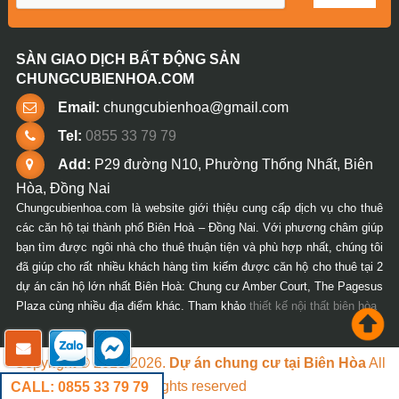
SÀN GIAO DỊCH BẤT ĐỘNG SẢN
CHUNGCUBIENHOA.COM
Email:
chungcubienhoa@gmail.com
Tel:
0855 33 79 79
Add:
P29 đường N10, Phường Thống Nhất, Biên
Hòa, Đồng Nai
Chungcubienhoa.com là website giới thiệu cung cấp dịch vụ cho thuê
các căn hộ tại thành phố Biên Hoà – Đồng Nai. Với phương châm giúp
bạn tìm được ngôi nhà cho thuê thuận tiện và phù hợp nhất, chúng tôi
đã giúp cho rất nhiều khách hàng tìm kiếm được căn hộ cho thuê tại 2
dự án căn hộ lớn nhất Biên Hoà: Chung cư Amber Court, The Pagesus
Plaza cùng nhiều địa điểm khác. Tham khảo
thiết kế nội thất biên hòa
Copyright © 2018-2026.
Dự án chung cư tại Biên Hòa
All
rights reserved
CALL: 0855 33 79 79