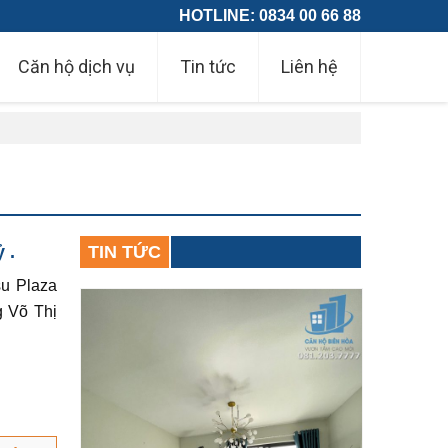
HOTLINE: 0834 00 66 88
Căn hộ dịch vụ
Tin tức
Liên hệ
 .
TIN TỨC
su Plaza
g Võ Thị