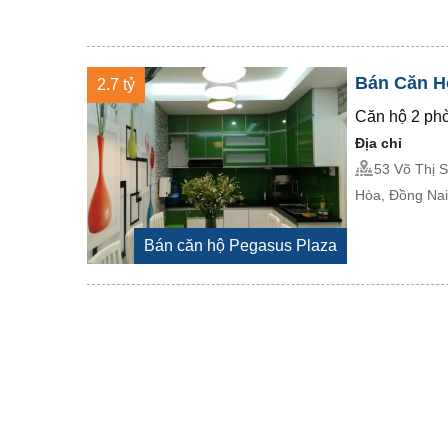
Bán Căn Hộ
2.7 tỷ
Căn hộ 2 phò
Địa chỉ
53 Võ Thị 
Hòa, Đồng Na
Bán căn hộ Pegasus Plaza