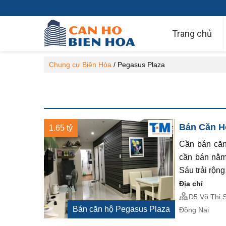
Trang chủ
Chung cư Biên Hòa
/
Pegasus Plaza
Bán Căn Hộ
1.65 tỷ
Cần bán căn
cần bán nằm
Sáu trải rộn
Địa chỉ
D5 Võ Thị 
Bán căn hộ Pegasus Plaza
Đồng Nai