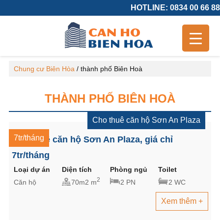
HOTLINE: 0834 00 66 88
Chung cư Biên Hòa
/
thành phố Biên Hoà
THÀNH PHỐ BIÊN HOÀ
Cho thuê căn hộ Sơn An Plaza
7tr/tháng
Cho thuê căn hộ Sơn An Plaza, giá chỉ
7tr/tháng
Loại dự án
Diện tích
Phòng ngủ
Toilet
2
Căn hộ
70m2 m
2 PN
2 WC
Xem thêm +