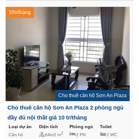
10tr/tháng
Cho thuê căn hộ Sơn An Plaza
Cho thuê căn hộ Sơn An Plaza 2 phòng ngủ
đầy đủ nội thất giá 10 tr/tháng
Loại dự án
Diện tích
Phòng ngủ
Toilet
2
Căn hộ
64m2 m
2 PN
2 WC