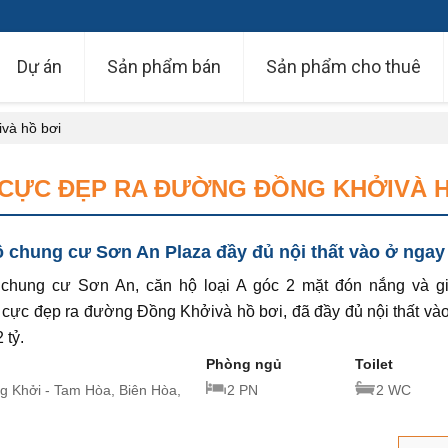
Dự án
Sản phẩm bán
Sản phẩm cho thuê
và hồ bơi
 CỰC ĐẸP RA ĐƯỜNG ĐỒNG KHỞIVÀ H
 chung cư Sơn An Plaza đầy đủ nội thất vào ở ngay
chung cư Sơn An, căn hộ loại A góc 2 mặt đón nắng và gi
 cực đẹp ra đường Đồng Khởivà hồ bơi, đã đầy đủ nội thất và
 tỷ.
Phòng ngủ
Toilet
 Khởi - Tam Hòa, Biên Hòa,
2 PN
2 WC