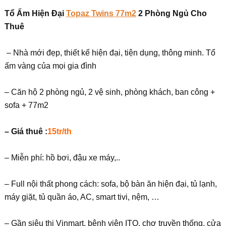
Tổ Ấm Hiện Đại
Topaz Twins 77m2
2 Phòng Ngủ Cho
Thuê
– Nhà mới đẹp, thiết kế hiện đại, tiện dụng, thông minh. Tổ
ấm vàng của mọi gia đình
– Căn hộ 2 phòng ngủ, 2 vệ sinh, phòng khách, ban công +
sofa + 77m2
– Giá thuê :
15tr/th
– Miễn phí: hồ bơi, đậu xe máy,..
– Full nội thất phong cách: sofa, bộ bàn ăn hiện đại, tủ lạnh,
máy giặt, tủ quần áo, AC, smart tivi, nệm, …
– Gần siêu thị Vinmart, bệnh viện ITO, chợ truyền thống, cửa