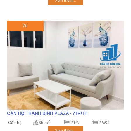
Xem thêm...
7tr
CĂN HỘ THANH BÌNH PLAZA - 7TR/TH
2
Căn hộ
65 m
2 PN
2 WC
Xem thêm...