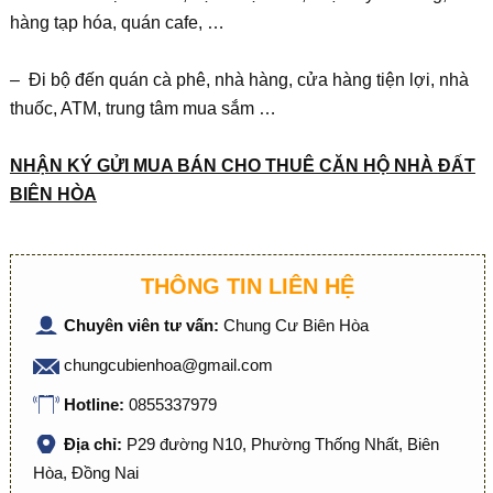
hàng tạp hóa, quán cafe, …
– Đi bộ đến quán cà phê, nhà hàng, cửa hàng tiện lợi, nhà
thuốc, ATM, trung tâm mua sắm …
NH
Ậ
N KÝ G
Ử
I MUA BÁN CHO THUÊ C
Ă
N H
Ộ
NHÀ
ĐẤ
T
BIÊN HÒA
THÔNG TIN LIÊN HỆ
Chuyên viên tư vấn:
Chung Cư Biên Hòa
chungcubienhoa@gmail.com
Hotline:
0855337979
Địa chỉ:
P29 đường N10, Phường Thống Nhất, Biên
Hòa, Đồng Nai