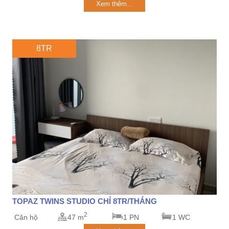
Xem thêm...
8TR
TOPAZ TWINS STUDIO CHỈ 8TR/THÁNG
2
Căn hộ
47 m
1 PN
1 WC