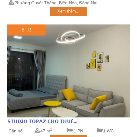
Phường Quyết Thắng, Biên Hòa, Đồng Nai
Xem thêm...
8TR
𝗦𝗧𝗨𝗗𝗜𝗢 𝗧𝗢𝗣𝗔𝗭 𝗖𝗛𝗢 𝗧𝗛𝗨𝗘̂...
2
Căn hộ
47 m
1 PN
1 WC