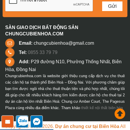
SÀN GIAO DỊCH BẤT ĐỘNG SẢN
CHUNGCUBIENHOA.COM
Email:
chungcubienhoa@gmail.com
Tel:
0855 33 79 79
Add:
P29 đường N10, Phường Thống Nhất, Biên
Hòa, Đồng Nai
Chungcubienhoa.com là website giới thiệu cung cấp dịch vụ cho thuê
các căn hộ tại thành phố Biên Hoà – Đồng Nai. Với phương châm giúp
bạn tìm được ngôi nhà cho thuê thuận tiện và phù hợp nhất, chúng tôi
đã giúp cho rất nhiều khách hàng tìm kiếm được căn hộ cho thuê tại 2
dự án căn hộ lớn nhất Biên Hoà: Chung cư Amber Court, The Pagesus
Plaza cùng nhiều địa điểm khác. Tham khảo
thiết kế nội thất biên hòa
Copyright © 2018-2026.
Dự án chung cư tại Biên Hòa
All