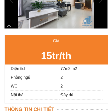
Giá
15tr/th
Diện tích
77m2 m2
Phòng ngủ
2
WC
2
Nội thất
Đầy đủ
THÔNG TIN CHI TIẾT