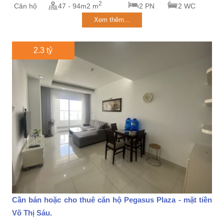
2
Căn hộ
47 - 94m2 m
2 PN
2 WC
Xem thêm...
2.3 tỷ
Cần bán hoặc cho thuê căn hộ Pegasus Plaza - mặt tiền
Võ Thị Sáu.