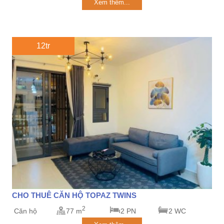
Xem thêm...
12tr
CHO THUÊ CĂN HỘ TOPAZ TWINS
2
Căn hộ
77 m
2 PN
2 WC