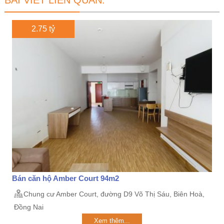
BÀI VIẾT LIÊN QUAN:
2.75 tỷ
Bán căn hộ Amber Court 94m2
Chung cư Amber Court, đường D9 Võ Thị Sáu, Biên Hoà,
Đồng Nai
Xem thêm...