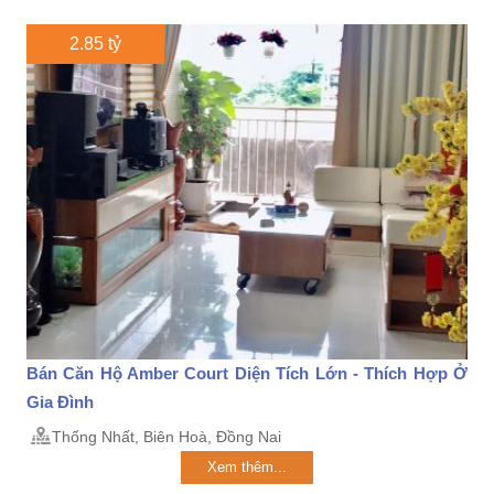
2.85 tỷ
Bán Căn Hộ Amber Court Diện Tích Lớn - Thích Hợp Ở
Gia Đình
Thống Nhất, Biên Hoà, Đồng Nai
Xem thêm...