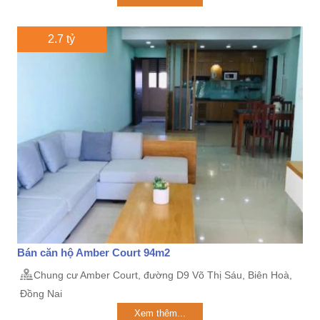
2.7 tỷ
Bán căn hộ Amber Court 94m2
Chung cư Amber Court, đường D9 Võ Thị Sáu, Biên Hoà,
Đồng Nai
Xem thêm...