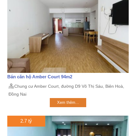
Bán căn hộ Amber Court 94m2
Chung cư Amber Court, đường D9 Võ Thị Sáu, Biên Hoà,
Đồng Nai
Xem thêm...
2.7 tỷ