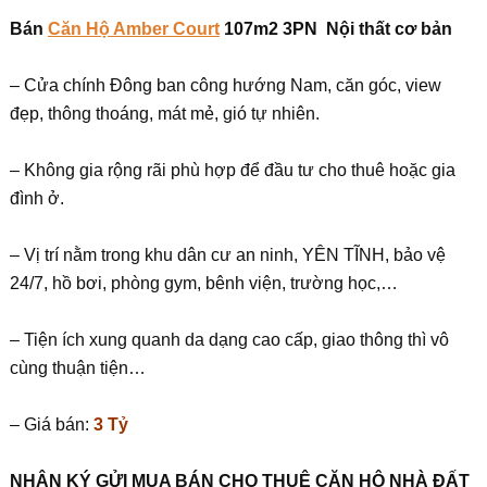
Bán
Căn Hộ Amber Court
107m2 3PN Nội thất cơ bản
– Cửa chính Đông ban công hướng Nam, căn góc, view
đẹp, thông thoáng, mát mẻ, gió tự nhiên.
– Không gia rộng rãi phù hợp để đầu tư cho thuê hoặc gia
đình ở.
– Vị trí nằm trong khu dân cư an ninh, YÊN TĨNH, bảo vệ
24/7, hồ bơi, phòng gym, bênh viện, trường học,…
– Tiện ích xung quanh da dạng cao cấp, giao thông thì vô
cùng thuận tiện…
– Giá bán:
3 Tỷ
NHẬN KÝ GỬI MUA BÁN CHO THUÊ CĂN HỘ NHÀ ĐẤT