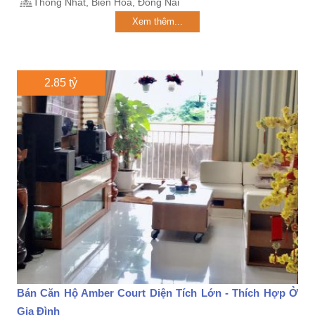
Thống Nhất, Biên Hoà, Đồng Nai
Xem thêm...
2.85 tỷ
Bán Căn Hộ Amber Court Diện Tích Lớn - Thích Hợp Ở
Gia Đình