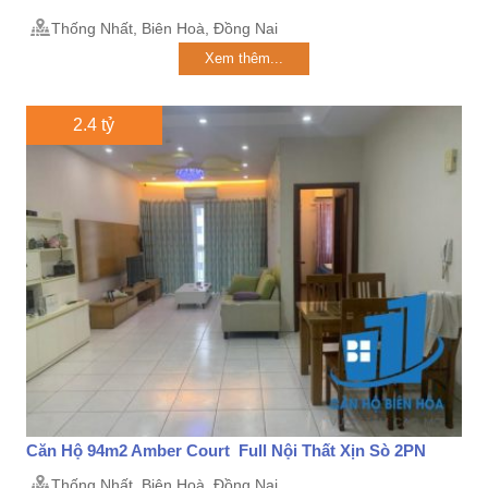
Thống Nhất, Biên Hoà, Đồng Nai
Xem thêm...
2.4 tỷ
Căn Hộ 94m2 Amber Court Full Nội Thất Xịn Sò 2PN
Thống Nhất, Biên Hoà, Đồng Nai