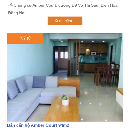
Chung cư Amber Court, đường D9 Võ Thị Sáu, Biên Hoà,
Đồng Nai
Xem thêm...
2.7 tỷ
Bán căn hộ Amber Court 94m2