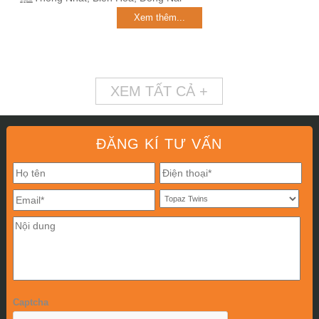
Xem thêm...
XEM TẤT CẢ +
ĐĂNG KÍ TƯ VẤN
Captcha