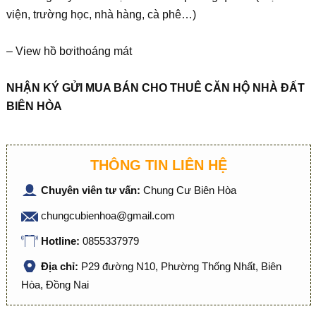
viện, trường học, nhà hàng, cà phê…)
– View hồ bơithoáng mát
NH
Ậ
N KÝ G
Ử
I MUA BÁN CHO THUÊ C
Ă
N H
Ộ
NHÀ
ĐẤ
T
BIÊN HÒA
THÔNG TIN LIÊN HỆ
Chuyên viên tư vấn:
Chung Cư Biên Hòa
chungcubienhoa@gmail.com
Hotline:
0855337979
Địa chỉ:
P29 đường N10, Phường Thống Nhất, Biên
Hòa, Đồng Nai