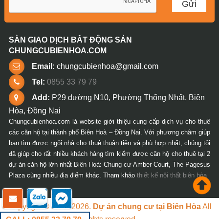
SÀN GIAO DỊCH BẤT ĐỘNG SẢN
CHUNGCUBIENHOA.COM
Email:
chungcubienhoa@gmail.com
Tel:
0855 33 79 79
Add:
P29 đường N10, Phường Thống Nhất, Biên
Hòa, Đồng Nai
Chungcubienhoa.com là website giới thiệu cung cấp dịch vụ cho thuê
các căn hộ tại thành phố Biên Hoà – Đồng Nai. Với phương châm giúp
bạn tìm được ngôi nhà cho thuê thuận tiện và phù hợp nhất, chúng tôi
đã giúp cho rất nhiều khách hàng tìm kiếm được căn hộ cho thuê tại 2
dự án căn hộ lớn nhất Biên Hoà: Chung cư Amber Court, The Pagesus
Plaza cùng nhiều địa điểm khác. Tham khảo
thiết kế nội thất biên hòa
Copyright © 2018-2026.
Dự án chung cư tại Biên Hòa
All