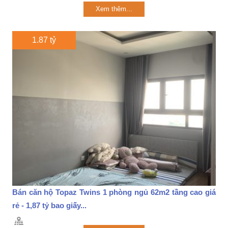
Xem thêm...
1.87 tỷ
Bán căn hộ Topaz Twins 1 phòng ngủ 62m2 tầng cao giá
rẻ - 1,87 tỷ bao giấy...