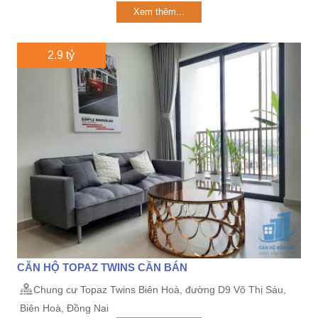
Xem thêm...
2.9 tỷ
CĂN HỘ TOPAZ TWINS CẦN BÁN
Chung cư Topaz Twins Biên Hoà, đường D9 Võ Thị Sáu,
Biên Hoà, Đồng Nai